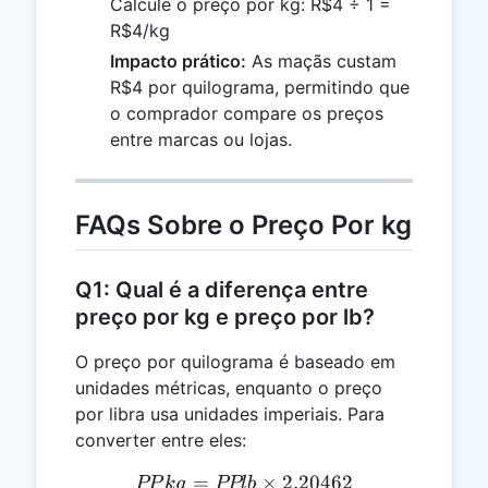
Calcule o preço por kg: R$4 ÷ 1 =
R$4/kg
Impacto prático:
As maçãs custam
R$4 por quilograma, permitindo que
o comprador compare os preços
entre marcas ou lojas.
FAQs Sobre o Preço Por kg
Q1: Qual é a diferença entre
preço por kg e preço por lb?
O preço por quilograma é baseado em
unidades métricas, enquanto o preço
por libra usa unidades imperiais. Para
converter entre eles:
=
PPkg = PPlb \times 2.204
×
2.20462
PP
k
g
PPl
b