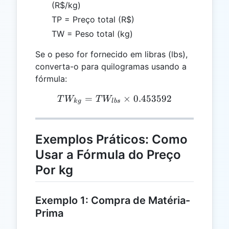
(R$/kg)
TP = Preço total (R$)
TW = Peso total (kg)
Se o peso for fornecido em libras (lbs),
converta-o para quilogramas usando a
fórmula:
=
TW_{kg} = TW_{lbs} \ti
×
0.453592
T
W
T
W
k
g
l
b
s
Exemplos Práticos: Como
Usar a Fórmula do Preço
Por kg
Exemplo 1: Compra de Matéria-
Prima