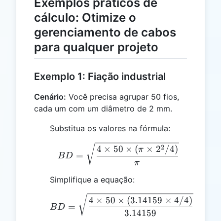
Exemplos práticos de
cálculo: Otimize o
gerenciamento de cabos
para qualquer projeto
Exemplo 1: Fiação industrial
Cenário:
Você precisa agrupar 50 fios,
cada um com um diâmetro de 2 mm.
Substitua os valores na fórmula:
BD = \sqrt{\frac{4 \time
2
4
×
50
×
(
×
2
/4
)
π
=
B
D
π
Simplifique a equação:
BD = \sqrt{\frac{4 \tim
4
×
50
×
(
3.14159
×
4/4
)
=
=
1
B
D
3.14159