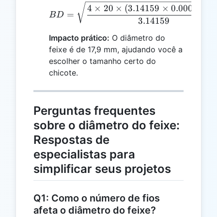
BD = \sqrt{\frac{4 \tim
4
×
20
×
(
3.14159
×
0.000161/4
=
B
D
3.14159
Impacto prático:
O diâmetro do
feixe é de 17,9 mm, ajudando você a
escolher o tamanho certo do
chicote.
Perguntas frequentes
sobre o diâmetro do feixe:
Respostas de
especialistas para
simplificar seus projetos
Q1: Como o número de fios
afeta o diâmetro do feixe?