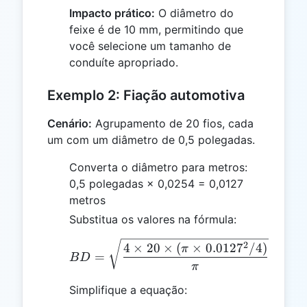
Impacto prático:
O diâmetro do
feixe é de 10 mm, permitindo que
você selecione um tamanho de
conduíte apropriado.
Exemplo 2: Fiação automotiva
Cenário:
Agrupamento de 20 fios, cada
um com um diâmetro de 0,5 polegadas.
Converta o diâmetro para metros:
0,5 polegadas × 0,0254 = 0,0127
metros
Substitua os valores na fórmula:
BD = \sqrt{\frac{4 \time
2
4
×
20
×
(
×
0.012
7
/4
)
π
=
B
D
π
Simplifique a equação: