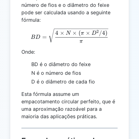
número de fios e o diâmetro do feixe
pode ser calculada usando a seguinte
fórmula:
BD = \sqrt{\frac{4 \times
2
4
×
×
(
×
/4
)
N
π
D
=
B
D
π
Onde:
BD é o diâmetro do feixe
N é o número de fios
D é o diâmetro de cada fio
Esta fórmula assume um
empacotamento circular perfeito, que é
uma aproximação razoável para a
maioria das aplicações práticas.