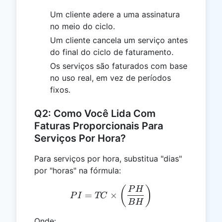
Um cliente adere a uma assinatura
no meio do ciclo.
Um cliente cancela um serviço antes
do final do ciclo de faturamento.
Os serviços são faturados com base
no uso real, em vez de períodos
fixos.
Q2: Como Você Lida Com
Faturas Proporcionais Para
Serviços Por Hora?
Para serviços por hora, substitua "dias"
por "horas" na fórmula:
PI = TC \times \left(\fr
(
)
P
H
=
×
P
I
TC
B
H
Onde: