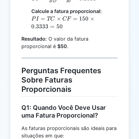
30
B
D
\frac{PD}
Calcule a fatura proporcional:
{BD} =
PI =
=
×
=
150
×
\frac{10}
P
I
TC
CF
TC
0.3333
=
50
{30} =
\times
0.3333
Resultado:
O valor da fatura
CF =
proporcional é
$50
.
150
\times
0.3333
= 50
Perguntas Frequentes
Sobre Faturas
Proporcionais
Q1: Quando Você Deve Usar
uma Fatura Proporcional?
As faturas proporcionais são ideais para
situações em que: