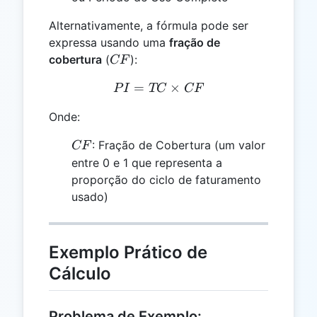
Alternativamente, a fórmula pode ser
expressa usando uma
fração de
CF
cobertura
(
):
CF
=
PI = TC \times CF
×
P
I
TC
CF
Onde:
CF
: Fração de Cobertura (um valor
CF
entre 0 e 1 que representa a
proporção do ciclo de faturamento
usado)
Exemplo Prático de
Cálculo
Problema de Exemplo: