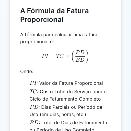
A Fórmula da Fatura
Proporcional
A fórmula para calcular uma fatura
proporcional é:
PI = TC \times \left(\fr
(
)
P
D
=
×
P
I
TC
B
D
Onde:
PI
: Valor da Fatura Proporcional
P
I
TC
: Custo Total do Serviço para o
TC
Ciclo de Faturamento Completo
PD
: Dias Parciais ou Período de
P
D
Uso (em dias, horas, etc.)
BD
: Total de Dias de Faturamento
B
D
ou Período de Uso Completo