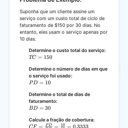
Suponha que um cliente assine um
serviço com um custo total de ciclo de
faturamento de $150 por 30 dias. No
entanto, eles usam o serviço apenas por
10 dias.
Determine o custo total do serviço:
TC
=
150
TC
=
Determine o número de dias em que
150
o serviço foi usado:
PD
=
10
P
D
=
Determine o total de dias de
10
faturamento:
BD
=
30
B
D
=
Calcule a fração de cobertura:
30
10
CF =
P
D
=
=
=
0.3333
CF