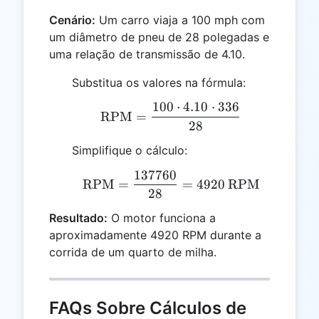
Cenário:
Um carro viaja a 100 mph com
um diâmetro de pneu de 28 polegadas e
uma relação de transmissão de 4.10.
Substitua os valores na fórmula:
100
⋅
4.10
⋅
336
\text{RPM} = \frac{100
RPM
=
28
Simplifique o cálculo:
137760
\text{RPM} = \frac{13
RPM
=
=
4920
RPM
28
Resultado:
O motor funciona a
aproximadamente 4920 RPM durante a
corrida de um quarto de milha.
FAQs Sobre Cálculos de