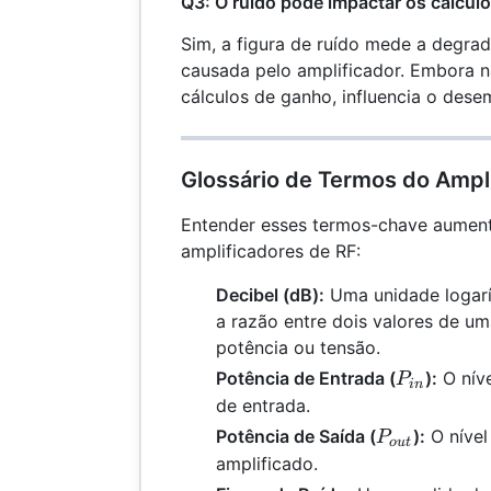
Q3: O ruído pode impactar os cálcul
Sim, a figura de ruído mede a degrad
causada pelo amplificador. Embora n
cálculos de ganho, influencia o dese
Glossário de Termos do Ampl
Entender esses termos-chave aumen
amplificadores de RF:
Decibel (dB):
Uma unidade logarí
a razão entre dois valores de um
potência ou tensão.
P_{in}
Potência de Entrada (
):
O níve
P
in
de entrada.
P_{out}
Potência de Saída (
):
O nível
P
o
u
t
amplificado.