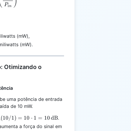
(
)
P
in
liwatts (mW),
iliwatts (mW).
o: Otimizando o
tência
be uma potência de entrada
aída de 10 mW.
(
10/1
)
=
10
⋅
1
=
10
dB
.
0
aumenta a força do sinal em