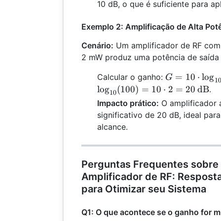
\log_{10}
10 dB, o que é suficiente para ap
(10 / 1) =
10 \cdot 1
Exemplo 2: Amplificação de Alta Pot
= 10 \,
\text{dB}
Cenário:
Um amplificador de RF com 
2 mW produz uma potência de saída
G = 10
=
10
⋅
l
o
g
Calcular o ganho:
G
1
\cdot
l
o
g
(
100
)
=
10
⋅
2
=
20
dB
.
10
\log_{10}
Impacto prático:
O amplificador 
(200 / 2)
significativo de 20 dB, ideal pa
= 10
alcance.
\cdot
\log_{10}
(100) =
Perguntas Frequentes sobre
10 \cdot 2
Amplificador de RF: Resposta
= 20 \,
para Otimizar seu Sistema
\text{dB}
Q1: O que acontece se o ganho for m