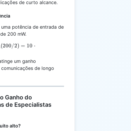
licações de curto alcance.
ência
uma potência de entrada de
 de 200 mW.
(
200/2
)
=
10
⋅
0
atinge um ganho
ra comunicações de longo
 o Ganho do
s de Especialistas
uito alto?