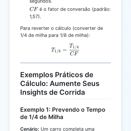
segundos.
CF
é o fator de conversão (padrão:
CF
1,57).
Para reverter o cálculo (converter de
1/4 de milha para 1/8 de milha):
T
T_{1/8} = \frac{T_{1/4
1/4
=
T
1/8
CF
Exemplos Práticos de
Cálculo: Aumente Seus
Insights de Corrida
Exemplo 1: Prevendo o Tempo
de 1/4 de Milha
Cenário:
Um carro completa uma