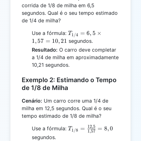
corrida de 1/8 de milha em 6,5
segundos. Qual é o seu tempo estimado
de 1/4 de milha?
T_{1/4}
=
6
,
5
×
Use a fórmula:
T
1/4
= 6,5
1
,
57
=
10
,
21
segundos.
\times
Resultado:
O carro deve completar
1,57 =
a 1/4 de milha em aproximadamente
10,21
10,21 segundos.
Exemplo 2: Estimando o Tempo
de 1/8 de Milha
Cenário:
Um carro corre uma 1/4 de
milha em 12,5 segundos. Qual é o seu
tempo estimado de 1/8 de milha?
12
,
5
T_{1/8} =
=
=
8
,
0
Use a fórmula:
T
1/8
1
,
57
\frac{12,5}
segundos.