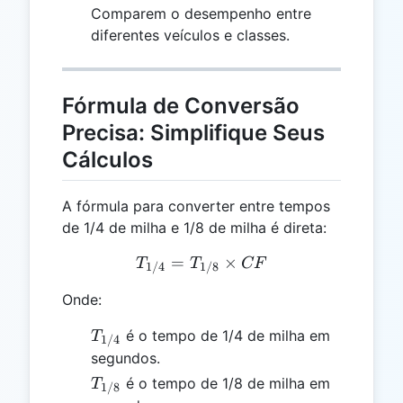
Comparem o desempenho entre
diferentes veículos e classes.
Fórmula de Conversão
Precisa: Simplifique Seus
Cálculos
A fórmula para converter entre tempos
de 1/4 de milha e 1/8 de milha é direta:
=
T_{1/4} = T_{1/8} \time
×
T
T
CF
1/4
1/8
Onde:
T_{1/4}
é o tempo de 1/4 de milha em
T
1/4
segundos.
T_{1/8}
é o tempo de 1/8 de milha em
T
1/8