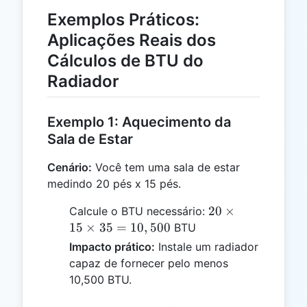
Exemplos Práticos:
Aplicações Reais dos
Cálculos de BTU do
Radiador
Exemplo 1: Aquecimento da
Sala de Estar
Cenário:
Você tem uma sala de estar
medindo 20 pés x 15 pés.
20
20
×
Calcule o BTU necessário:
\times
15
×
35
=
10
,
500
BTU
15
Impacto prático:
Instale um radiador
\times
capaz de fornecer pelo menos
35 =
10,500 BTU.
10,500