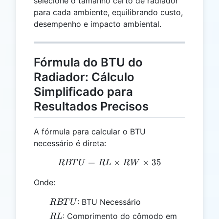
selecione o tamanho certo de radiador
para cada ambiente, equilibrando custo,
desempenho e impacto ambiental.
Fórmula do BTU do
Radiador: Cálculo
Simplificado para
Resultados Precisos
A fórmula para calcular o BTU
necessário é direta:
=
RBTU = RL \times RW \t
×
×
35
RBT
U
R
L
R
W
Onde:
RBTU
: BTU Necessário
RBT
U
RL
: Comprimento do cômodo em
R
L