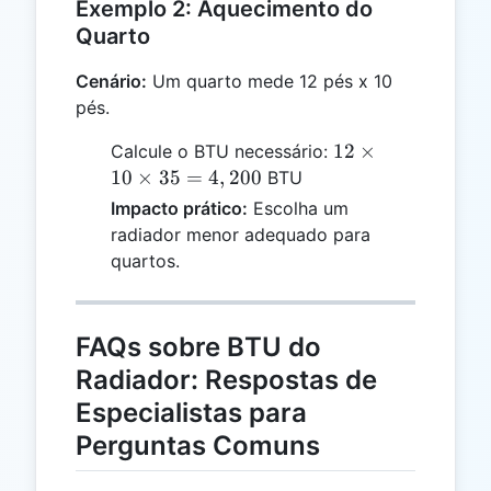
Exemplo 2: Aquecimento do
Quarto
Cenário:
Um quarto mede 12 pés x 10
pés.
12
12
×
Calcule o BTU necessário:
\times
10
×
35
=
4
,
200
BTU
10
Impacto prático:
Escolha um
\times
radiador menor adequado para
35 =
quartos.
4,200
FAQs sobre BTU do
Radiador: Respostas de
Especialistas para
Perguntas Comuns