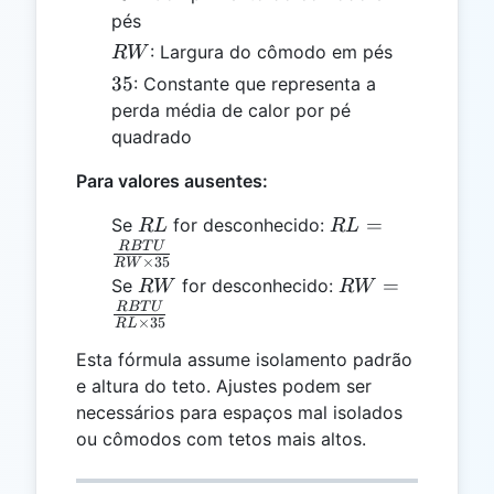
pés
RW
: Largura do cômodo em pés
R
W
35
35
: Constante que representa a
perda média de calor por pé
quadrado
Para valores ausentes:
RL
RL =
=
Se
for desconhecido:
R
L
R
L
\frac{RBTU}
RBT
U
×
35
R
W
{RW \times
RW
RW =
=
Se
for desconhecido:
R
W
R
W
35}
\frac{RBTU}
RBT
U
×
35
R
L
{RL \times
Esta fórmula assume isolamento padrão
35}
e altura do teto. Ajustes podem ser
necessários para espaços mal isolados
ou cômodos com tetos mais altos.