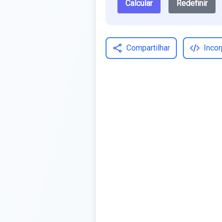
Calcular
Redefinir
Compartilhar
Incor