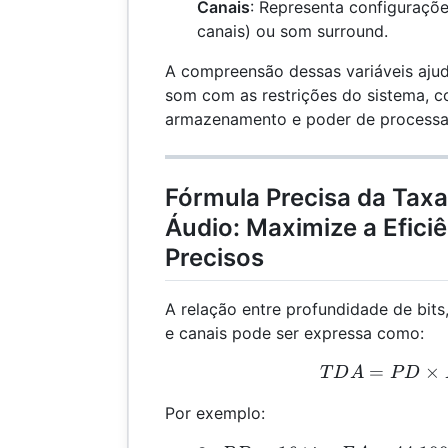
Canais
: Representa configuraçõe
canais) ou som surround.
A compreensão dessas variáveis ​​ajud
som com as restrições do sistema, 
armazenamento e poder de process
Fórmula Precisa da Tax
Áudio: Maximize a Efici
Precisos
A relação entre profundidade de bit
e canais pode ser expressa como:
=
TDA
×
T
D
A
P
D
Por exemplo: