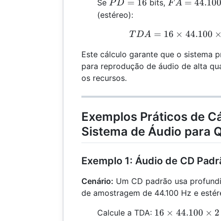
PD
FA =
=
16
=
44.10
Se
bits,
P
D
F
A
=
44.100
(estéreo):
16
=
16
×
44.100
T
T
D
A
Este cálculo garante que o sistema p
para reprodução de áudio de alta qu
os recursos.
Exemplos Práticos de Cá
Sistema de Áudio para 
Exemplo 1: Áudio de CD Padr
Cenário:
Um CD padrão usa profundid
de amostragem de 44.100 Hz e estére
16 \times
16
×
44.100
×
2
Calcule a TDA: