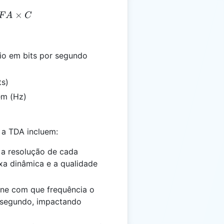
 = PD \times FA \times C
×
F
A
C
io em bits por segundo
ts)
em (Hz)
m a TDA incluem:
 a resolução de cada
xa dinâmica e a qualidade
ine com que frequência o
r segundo, impactando