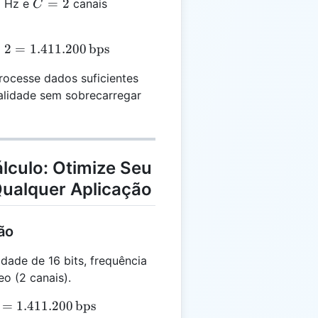
C
0
=
2
Hz e
canais
C
=
2
DA = 16 \times 44.100 \times 2 = 1.411.200 \, \text
×
2
=
1.411.200
bps
rocesse dados suficientes
alidade sem sobrecarregar
lculo: Otimize Seu
Qualquer Aplicação
ão
ade de 16 bits, frequência
o (2 canais).
=
1.411.200
bps