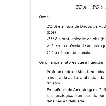
=
TDA
×
T
D
A
P
D
Onde:
TDA
é a Taxa de Dados de Áud
T
D
A
(bps)
PD
é a profundidade de bits (bi
P
D
FA
é a frequência de amostrag
F
A
C
é o número de canais
C
Os principais fatores que influencia
Profundidade de Bits
: Determina
amostra de áudio, afetando a fai
do som.
Frequência de Amostragem
: Def
sinal analógico é amostrado po
detalhes e fidelidade.