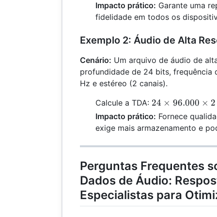
44.100
Impacto prático:
Garante uma rep
\times 2 =
fidelidade em todos os dispositi
1.411.200
\,
Exemplo 2: Áudio de Alta Re
\text{bps}
Cenário:
Um arquivo de áudio de alta
profundidade de 24 bits, frequênci
Hz e estéreo (2 canais).
24 \times
24
×
96.000
×
2
Calcule a TDA:
96.000
Impacto prático:
Fornece qualida
\times 2 =
exige mais armazenamento e po
4.608.000
\,
\text{bps}
Perguntas Frequentes s
Dados de Áudio: Respos
Especialistas para Otim