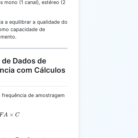
s mono (1 canal), estéreo (2
a a equilibrar a qualidade do
como capacidade de
amento.
a de Dados de
ência com Cálculos
s, frequência de amostragem
 = PD \times FA \times C
×
F
A
C