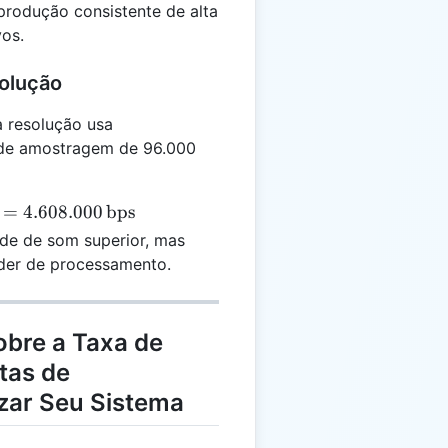
rodução consistente de alta
vos.
solução
 resolução usa
a de amostragem de 96.000
=
4.608.000
bps
de de som superior, mas
der de processamento.
obre a Taxa de
tas de
izar Seu Sistema