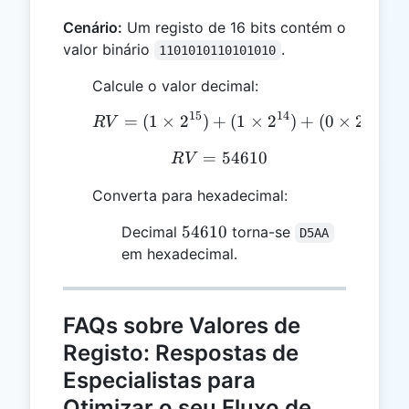
Cenário:
Um registo de 16 bits contém o
valor binário
.
1101010110101010
Calcule o valor decimal:
15
14
13
=
(
1
×
2
)
+
RV = (1 \times 2^{15}) +
(
1
×
2
)
+
(
0
×
2
)
+
R
V
=
RV = 54610
54610
R
V
Converta para hexadecimal:
54610
54610
Decimal
torna-se
D5AA
em hexadecimal.
FAQs sobre Valores de
Registo: Respostas de
Especialistas para
Otimizar o seu Fluxo de