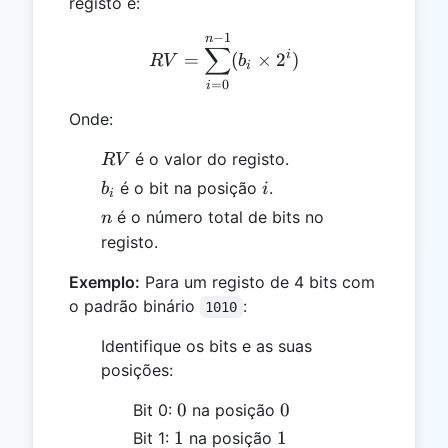
registo é:
−
1
RV = \sum_{i=0}^{n-1} (b
n
∑
i
=
(
×
2
)
R
V
b
i
=
0
i
Onde:
RV
é o valor do registo.
R
V
b_i
i
é o bit na posição
.
b
i
i
n
é o número total de bits no
n
registo.
Exemplo:
Para um registo de 4 bits com
o padrão binário
:
1010
Identifique os bits e as suas
posições:
0
0
0
0
Bit 0:
na posição
1
1
1
1
Bit 1:
na posição