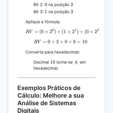
0
2
0
2
Bit 2:
na posição
1
3
1
3
Bit 3:
na posição
Aplique a fórmula:
0
1
2
=
(
0
×
2
)
+
RV = (0 \times 2^0) + (1
(
1
×
2
)
+
(
0
×
2
)
+
(
1
R
V
=
0
+
2
+
RV = 0 + 2 + 0 + 8 = 1
0
+
8
=
10
R
V
Converta para hexadecimal:
10
10
Decimal
torna-se
em
A
hexadecimal.
Exemplos Práticos de
Cálculo: Melhore a sua
Análise de Sistemas
Digitais