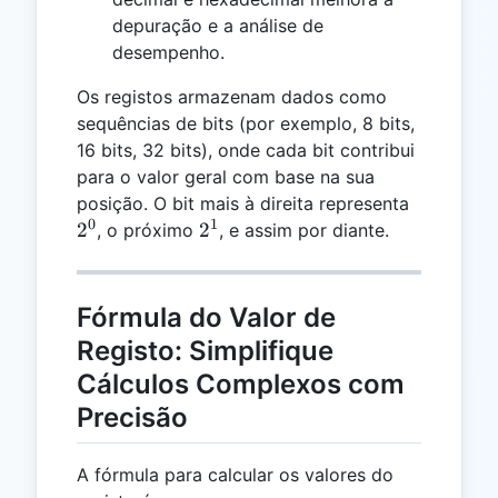
depuração e a análise de
desempenho.
Os registos armazenam dados como
sequências de bits (por exemplo, 8 bits,
16 bits, 32 bits), onde cada bit contribui
para o valor geral com base na sua
2^0
posição. O bit mais à direita representa
0
1
2^1
2
2
, o próximo
, e assim por diante.
Fórmula do Valor de
Registo: Simplifique
Cálculos Complexos com
Precisão
A fórmula para calcular os valores do