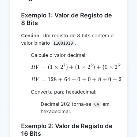
Exemplo 1: Valor de Registo de
8 Bits
Cenário:
Um registo de 8 bits contém o
valor binário
.
11001010
Calcule o valor decimal:
7
6
5
=
(
1
×
2
)
+
RV = (1 \times 2^7) + (1
(
1
×
2
)
+
(
0
×
2
)
+
(
0
R
V
=
128
+
64
+
RV = 128 + 64 + 0 + 0 
0
+
0
+
8
+
0
+
2
+
0
R
V
Converta para hexadecimal:
202
202
Decimal
torna-se
em
CA
hexadecimal.
Exemplo 2: Valor de Registo de
16 Bits