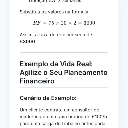
Duração (D): 2 semanas
Substitua os valores na fórmula:
=
75
×
20
RF = 75 \times 20 \times 
×
2
=
3000
RF
Assim, a taxa de retainer seria de
€3000
.
Exemplo da Vida Real:
Agilize o Seu Planeamento
Financeiro
Cenário de Exemplo:
Um cliente contrata um consultor de
marketing a uma taxa horária de €100/h
para uma carga de trabalho antecipada