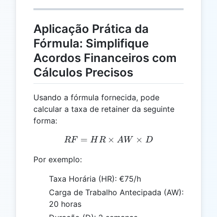
Aplicação Prática da
Fórmula: Simplifique
Acordos Financeiros com
Cálculos Precisos
Usando a fórmula fornecida, pode
calcular a taxa de retainer da seguinte
forma:
=
×
RF = HR \times AW \tim
×
RF
H
R
A
W
D
Por exemplo:
Taxa Horária (HR): €75/h
Carga de Trabalho Antecipada (AW):
20 horas