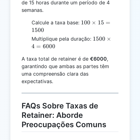
de 15 horas durante um período de 4
semanas.
100
100
×
15
=
Calcule a taxa base:
\times
1500
15 =
1500
1500
×
Multiplique pela duração:
1500
\times
4
=
6000
4 =
A taxa total de retainer é de
€6000
,
6000
garantindo que ambas as partes têm
uma compreensão clara das
expectativas.
FAQs Sobre Taxas de
Retainer: Aborde
Preocupações Comuns