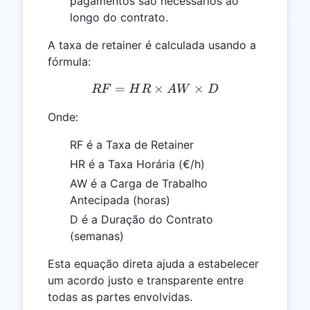
pagamentos são necessários ao
longo do contrato.
A taxa de retainer é calculada usando a
fórmula:
=
×
RF = HR \times AW \tim
×
RF
H
R
A
W
D
Onde:
RF é a Taxa de Retainer
HR é a Taxa Horária (€/h)
AW é a Carga de Trabalho
Antecipada (horas)
D é a Duração do Contrato
(semanas)
Esta equação direta ajuda a estabelecer
um acordo justo e transparente entre
todas as partes envolvidas.