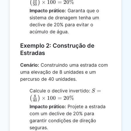
\left(\frac{10}
10
×
100
=
20%
(
)
50
{50}\right)
Impacto prático:
Garanta que o
\times 100 =
sistema de drenagem tenha um
20\%
declive de 20% para evitar o
acúmulo de água.
Exemplo 2: Construção de
Estradas
Cenário:
Construindo uma estrada com
uma elevação de 8 unidades e um
percurso de 40 unidades.
S =
=
Calcule o declive invertido:
S
\left(\frac{8}
8
×
100
=
20%
(
)
40
{40}\right)
Impacto prático:
Projete a estrada
\times 100 =
com um declive de 20% para
20\%
garantir condições de direção
seguras.