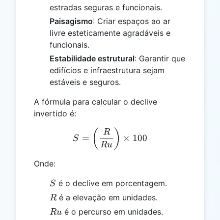
estradas seguras e funcionais.
Paisagismo
: Criar espaços ao ar
livre esteticamente agradáveis e
funcionais.
Estabilidade estrutural
: Garantir que
edifícios e infraestrutura sejam
estáveis e seguros.
A fórmula para calcular o declive
invertido é:
S = \left(\frac{R}{Ru}\ri
(
)
R
=
×
100
S
R
u
Onde:
S
é o declive em porcentagem.
S
R
é a elevação em unidades.
R
Ru
é o percurso em unidades.
R
u