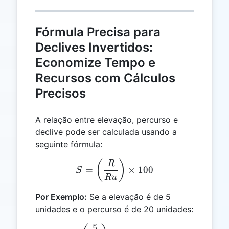
Fórmula Precisa para
Declives Invertidos:
Economize Tempo e
Recursos com Cálculos
Precisos
A relação entre elevação, percurso e
declive pode ser calculada usando a
seguinte fórmula:
S = \left(\frac{R}{Ru}\ri
(
)
R
=
×
100
S
R
u
Por Exemplo:
Se a elevação é de 5
unidades e o percurso é de 20 unidades:
5
S = \left(\frac{5}{20}\ri