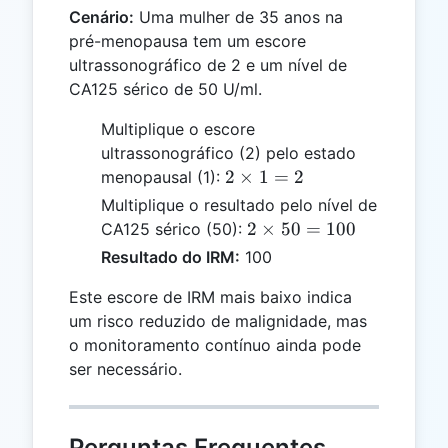
Cenário:
Uma mulher de 35 anos na
pré-menopausa tem um escore
ultrassonográfico de 2 e um nível de
CA125 sérico de 50 U/ml.
Multiplique o escore
ultrassonográfico (2) pelo estado
2
2
×
1
=
2
menopausal (1):
\times
Multiplique o resultado pelo nível de
1 = 2
2
2
×
50
=
100
CA125 sérico (50):
\times
Resultado do IRM:
100
50 =
100
Este escore de IRM mais baixo indica
um risco reduzido de malignidade, mas
o monitoramento contínuo ainda pode
ser necessário.
Perguntas Frequentes