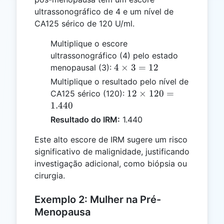
ultrassonográfico de 4 e um nível de
CA125 sérico de 120 U/ml.
Multiplique o escore
ultrassonográfico (4) pelo estado
4
4
×
3
=
12
menopausal (3):
\times
Multiplique o resultado pelo nível de
3 =
12
12
×
120
=
CA125 sérico (120):
12
\times
1.440
120 =
Resultado do IRM:
1.440
1.440
Este alto escore de IRM sugere um risco
significativo de malignidade, justificando
investigação adicional, como biópsia ou
cirurgia.
Exemplo 2: Mulher na Pré-
Menopausa