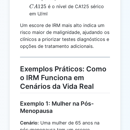
CA125
125
é o nível de CA125 sérico
C
A
em U/ml
Um escore de IRM mais alto indica um
risco maior de malignidade, ajudando os
clínicos a priorizar testes diagnósticos e
opções de tratamento adicionais.
Exemplos Práticos: Como
o IRM Funciona em
Cenários da Vida Real
Exemplo 1: Mulher na Pós-
Menopausa
Cenário:
Uma mulher de 65 anos na
pós-menopausa tem um escore