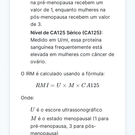
na pré-menopausa recebem um
valor de 1, enquanto mulheres na
pós-menopausa recebem um valor
de 3.
Nível de CA125 Sérico (CA125):
Medido em U/ml, essa proteína
sanguínea frequentemente está
elevada em mulheres com câncer de
ovário.
O IRM é calculado usando a fórmula:
=
×
RMI = U \times M \times
×
125
RM
I
U
M
C
A
Onde:
U
é o escore ultrassonográfico
U
M
é o estado menopausal (1 para
M
pré-menopausa, 3 para pós-
menopausa)