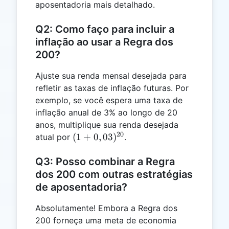
aposentadoria mais detalhado.
Q2: Como faço para incluir a
inflação ao usar a Regra dos
200?
Ajuste sua renda mensal desejada para
refletir as taxas de inflação futuras. Por
exemplo, se você espera uma taxa de
inflação anual de 3% ao longo de 20
anos, multiplique sua renda desejada
20
(1 +
(
1
+
0
,
03
)
atual por
.
0,03)^{20}
Q3: Posso combinar a Regra
dos 200 com outras estratégias
de aposentadoria?
Absolutamente! Embora a Regra dos
200 forneça uma meta de economia