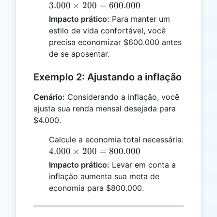
3.000
3.000
×
200
=
600.000
\times
Impacto prático:
Para manter um
200 =
estilo de vida confortável, você
600.000
precisa economizar $600.000 antes
de se aposentar.
Exemplo 2: Ajustando a inflação
Cenário:
Considerando a inflação, você
ajusta sua renda mensal desejada para
$4.000.
Calcule a economia total necessária:
4.000
4.000
×
200
=
800.000
\times
Impacto prático:
Levar em conta a
200 =
inflação aumenta sua meta de
800.000
economia para $800.000.