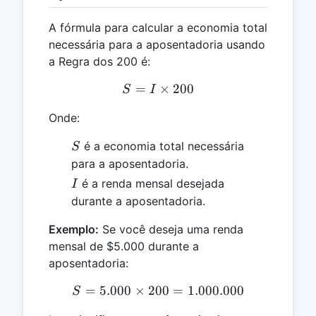
A fórmula para calcular a economia total
necessária para a aposentadoria usando
a Regra dos 200 é:
=
S = I \times 200
×
200
S
I
Onde:
S
é a economia total necessária
S
para a aposentadoria.
I
é a renda mensal desejada
I
durante a aposentadoria.
Exemplo:
Se você deseja uma renda
mensal de $5.000 durante a
aposentadoria:
=
5.000
×
200
S = 5.000 \times 200 = 1.
=
1.000.000
S