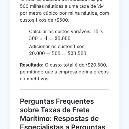
500 milhas náuticas a uma taxa de \$4
por metro cúbico por milha náutica, com
custos fixos de \$500.
10
10
×
Calcular os custos variáveis:
\times
500
×
4
=
20.000
500
20.000 +
Adicionar os custos fixos:
\times
500 =
20.000
+
500
=
$20.500
4 =
\$20.500
20.000
Resultado:
O custo total é de \$20.500,
permitindo que a empresa defina preços
competitivos.
Perguntas Frequentes
sobre Taxas de Frete
Marítimo: Respostas de
Especialistas a Perguntas