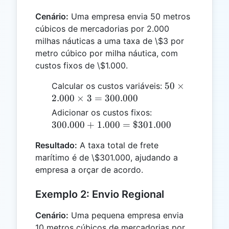
Cenário:
Uma empresa envia 50 metros
cúbicos de mercadorias por 2.000
milhas náuticas a uma taxa de \$3 por
metro cúbico por milha náutica, com
custos fixos de \$1.000.
50
50
×
Calcular os custos variáveis:
\times
2.000
×
3
=
300.000
2.000
300.000 +
Adicionar os custos fixos:
\times
1.000 =
300.000
+
1.000
=
$301.000
3 =
\$301.000
300.000
Resultado:
A taxa total de frete
marítimo é de \$301.000, ajudando a
empresa a orçar de acordo.
Exemplo 2: Envio Regional
Cenário:
Uma pequena empresa envia
10 metros cúbicos de mercadorias por