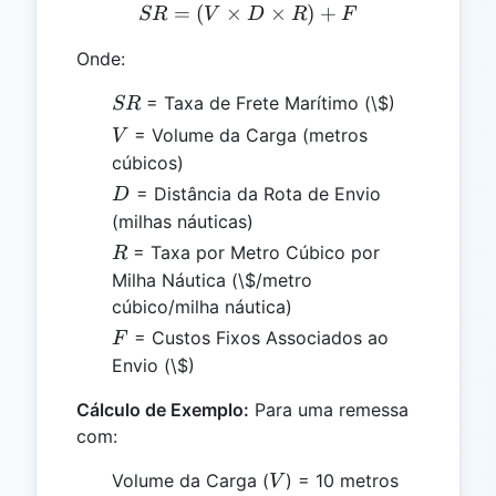
=
(
×
SR = (V \times D \times 
×
)
+
SR
V
D
R
F
Onde:
SR
= Taxa de Frete Marítimo (\$)
SR
V
= Volume da Carga (metros
V
cúbicos)
D
= Distância da Rota de Envio
D
(milhas náuticas)
R
= Taxa por Metro Cúbico por
R
Milha Náutica (\$/metro
cúbico/milha náutica)
F
= Custos Fixos Associados ao
F
Envio (\$)
Cálculo de Exemplo:
Para uma remessa
com:
V
Volume da Carga (
) = 10 metros
V