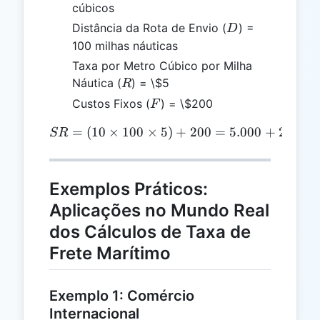
cúbicos
D
Distância da Rota de Envio (
) =
D
100 milhas náuticas
Taxa por Metro Cúbico por Milha
R
Náutica (
) = \$5
R
F
Custos Fixos (
) = \$200
F
=
(
10
×
100
×
SR = (10 \times 100 \time
5
)
+
200
=
5.000
+
200
=
SR
Exemplos Práticos:
Aplicações no Mundo Real
dos Cálculos de Taxa de
Frete Marítimo
Exemplo 1: Comércio
Internacional