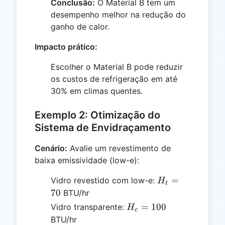
Conclusão:
O Material B tem um
desempenho melhor na redução do
ganho de calor.
Impacto prático:
Escolher o Material B pode reduzir
os custos de refrigeração em até
30% em climas quentes.
Exemplo 2: Otimização do
Sistema de Envidraçamento
Cenário:
Avalie um revestimento de
baixa emissividade (low-e):
H_t
=
Vidro revestido com low-e:
H
t
=
70
BTU/hr
70
H_c
=
100
Vidro transparente:
H
c
=
BTU/hr