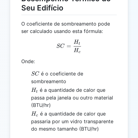
Seu Edifício
O coeficiente de sombreamento pode
ser calculado usando esta fórmula:
H
SC = \frac{H_t}{H_c}
t
=
SC
H
c
Onde:
SC
é o coeficiente de
SC
sombreamento
H_t
é a quantidade de calor que
H
t
passa pela janela ou outro material
(BTU/hr)
H_c
é a quantidade de calor que
H
c
passaria por um vidro transparente
do mesmo tamanho (BTU/hr)