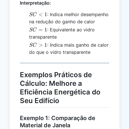
Interpretação:
SC
<
1
: Indica melhor desempenho
SC
<
na redução do ganho de calor
1
SC
=
1
: Equivalente ao vidro
SC
=
transparente
1
SC
>
1
: Indica mais ganho de calor
SC
>
do que o vidro transparente
1
Exemplos Práticos de
Cálculo: Melhore a
Eficiência Energética do
Seu Edifício
Exemplo 1: Comparação de
Material de Janela