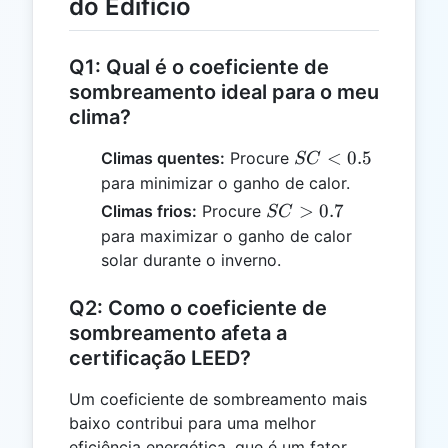
do Edifício
Q1: Qual é o coeficiente de
sombreamento ideal para o meu
clima?
SC
<
0.5
Climas quentes:
Procure
SC
<
para minimizar o ganho de calor.
0.5
SC
>
0.7
Climas frios:
Procure
SC
>
para maximizar o ganho de calor
0.7
solar durante o inverno.
Q2: Como o coeficiente de
sombreamento afeta a
certificação LEED?
Um coeficiente de sombreamento mais
baixo contribui para uma melhor
eficiência energética, que é um fator