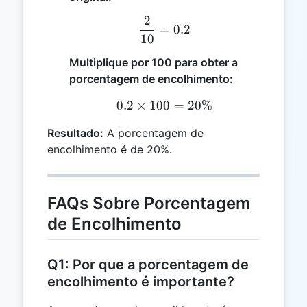
2
\frac{2}{10} = 0.2
=
0.2
10
Multiplique por 100 para obter a
porcentagem de encolhimento:
0.2
×
100
0.2 \times 100 = 20\%
=
20%
Resultado:
A porcentagem de
encolhimento é de 20%.
FAQs Sobre Porcentagem
de Encolhimento
Q1: Por que a porcentagem de
encolhimento é importante?