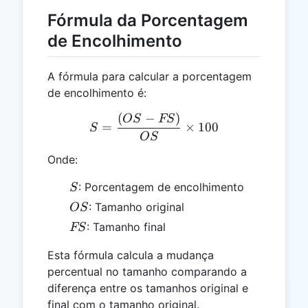
Fórmula da Porcentagem
de Encolhimento
A fórmula para calcular a porcentagem
de encolhimento é:
(
−
)
S = \frac{(OS - FS)}{OS}
OS
FS
=
×
100
S
OS
Onde:
S
: Porcentagem de encolhimento
S
OS
: Tamanho original
OS
FS
: Tamanho final
FS
Esta fórmula calcula a mudança
percentual no tamanho comparando a
diferença entre os tamanhos original e
final com o tamanho original.