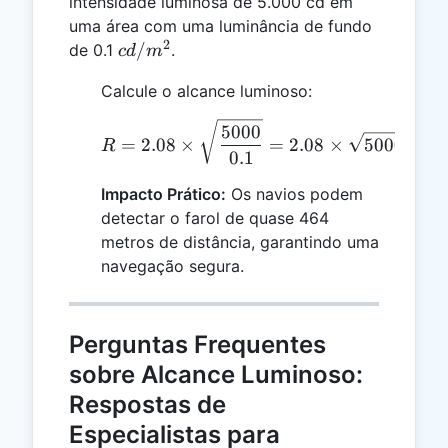
intensidade luminosa de 5.000 cd em
uma área com uma luminância de fundo
2
cd/m^2
/
de 0.1
.
c
d
m
Calcule o alcance luminoso:
R = 2.08 \times \sqrt{\
5000
=
2.08
×
=
2.08
×
50000
≈
R
0.1
Impacto Prático:
Os navios podem
detectar o farol de quase 464
metros de distância, garantindo uma
navegação segura.
Perguntas Frequentes
sobre Alcance Luminoso:
Respostas de
Especialistas para