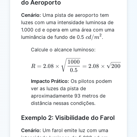
do Aeroporto
Cenário:
Uma pista de aeroporto tem
luzes com uma intensidade luminosa de
1.000 cd e opera em uma área com uma
2
cd/m^2
/
luminância de fundo de 0.5
.
c
d
m
Calcule o alcance luminoso:
R = 2.08 \times \sqrt{\f
1000
=
2.08
×
=
2.08
×
2000
≈
2
R
0.5
Impacto Prático:
Os pilotos podem
ver as luzes da pista de
aproximadamente 93 metros de
distância nessas condições.
Exemplo 2: Visibilidade do Farol
Cenário:
Um farol emite luz com uma