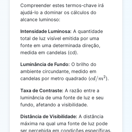
Compreender estes termos-chave irá
ajudá-lo a dominar os cálculos do
alcance luminoso:
Intensidade Luminosa:
A quantidade
total de luz visível emitida por uma
fonte em uma determinada direção,
medida em candelas (cd).
Luminância de Fundo:
O brilho do
ambiente circundante, medido em
2
cd/m^2
/
candelas por metro quadrado (
).
c
d
m
Taxa de Contraste:
A razão entre a
luminância de uma fonte de luz e seu
fundo, afetando a visibilidade.
Distância de Visibilidade:
A distância
máxima na qual uma fonte de luz pode
ser percebida em condições específicas.