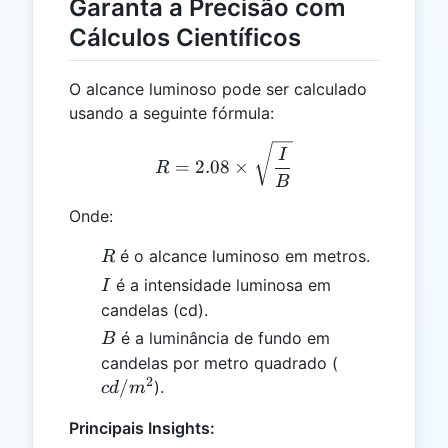
Garanta a Precisão com
Cálculos Científicos
O alcance luminoso pode ser calculado
usando a seguinte fórmula:
R = 2.08 \times \sqrt{\fr
I
=
2.08
×
R
B
Onde:
R
é o alcance luminoso em metros.
R
I
é a intensidade luminosa em
I
candelas (cd).
B
é a luminância de fundo em
B
cd/m^2
candelas por metro quadrado (
2
/
).
c
d
m
Principais Insights: