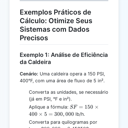
Exemplos Práticos de
Cálculo: Otimize Seus
Sistemas com Dados
Precisos
Exemplo 1: Análise de Eficiência
da Caldeira
Cenário:
Uma caldeira opera a 150 PSI,
400°F, com uma área de fluxo de 5 in².
Converta as unidades, se necessário
(já em PSI, °F e in²).
SF =
=
150
×
Aplique a fórmula:
SF
150
400
×
5
=
300
,
000
lb/h.
\times
Converta para quilogramas por
400