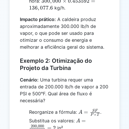
300,000
300
,
000
×
0.453592
=
hora:
\times
\times
136
,
077.6
kg/h.
5 =
0.453592
300,000
Impacto prático:
A caldeira produz
=
aproximadamente 300.000 lb/h de
136,077.6
vapor, o que pode ser usado para
otimizar o consumo de energia e
melhorar a eficiência geral do sistema.
Exemplo 2: Otimização do
Projeto da Turbina
Cenário:
Uma turbina requer uma
entrada de 200.000 lb/h de vapor a 200
PSI e 500°F. Qual área de fluxo é
necessária?
A =
SF
=
Reorganize a fórmula:
.
A
×
P
T
\frac{SF}
A =
=
Substitua os valores:
A
{P \times
200
,
000
\frac{200,000}
=
2
in².