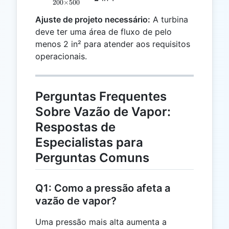
200
×
500
T}
{200 \times
Ajuste de projeto necessário:
500} = 2
A turbina
deve ter uma área de fluxo de pelo
menos 2 in² para atender aos requisitos
operacionais.
Perguntas Frequentes
Sobre Vazão de Vapor:
Respostas de
Especialistas para
Perguntas Comuns
Q1: Como a pressão afeta a
vazão de vapor?
Uma pressão mais alta aumenta a