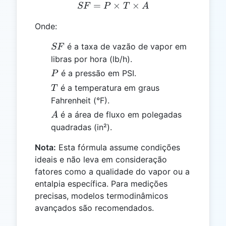
=
SF = P \times T \times A
×
×
SF
P
T
A
Onde:
SF
é a taxa de vazão de vapor em
SF
libras por hora (lb/h).
P
é a pressão em PSI.
P
T
é a temperatura em graus
T
Fahrenheit (°F).
A
é a área de fluxo em polegadas
A
quadradas (in²).
Nota:
Esta fórmula assume condições
ideais e não leva em consideração
fatores como a qualidade do vapor ou a
entalpia específica. Para medições
precisas, modelos termodinâmicos
avançados são recomendados.