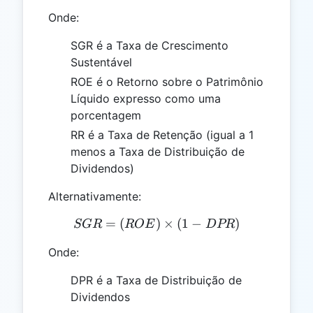
Onde:
SGR é a Taxa de Crescimento
Sustentável
ROE é o Retorno sobre o Patrimônio
Líquido expresso como uma
porcentagem
RR é a Taxa de Retenção (igual a 1
menos a Taxa de Distribuição de
Dividendos)
Alternativamente:
=
(
)
SGR = (ROE) \times (1 -
×
(
1
−
)
SGR
ROE
D
PR
Onde:
DPR é a Taxa de Distribuição de
Dividendos