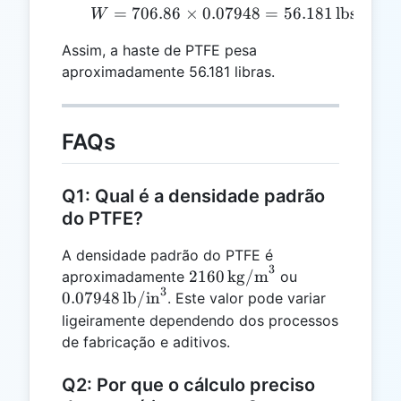
=
706.86
×
0.07948
W = 706.86 \times 0.079
=
56.181
lbs
W
Assim, a haste de PTFE pesa
aproximadamente 56.181 libras.
FAQs
Q1: Qual é a densidade padrão
do PTFE?
A densidade padrão do PTFE é
3
2160 \,
0.07948 \,
2160
kg/m
aproximadamente
ou
3
\text{kg/m}^3
\text{lb/in}^
0.07948
lb/in
. Este valor pode variar
ligeiramente dependendo dos processos
de fabricação e aditivos.
Q2: Por que o cálculo preciso