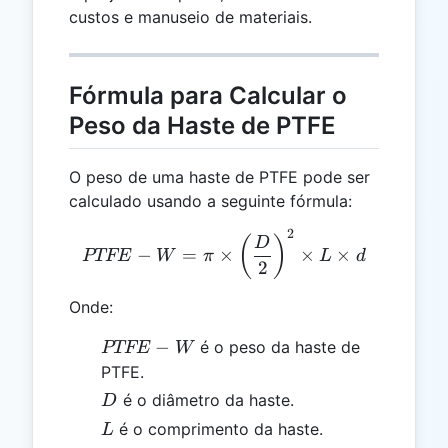
custos e manuseio de materiais.
Fórmula para Calcular o
Peso da Haste de PTFE
O peso de uma haste de PTFE pode ser
calculado usando a seguinte fórmula:
2
PTFE-W = \pi \times \left
(
)
D
−
=
×
×
×
PTFE
W
π
L
d
2
Onde:
PTFE-
−
é o peso da haste de
PTFE
W
W
PTFE.
D
é o diâmetro da haste.
D
L
é o comprimento da haste.
L