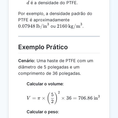
d
é a densidade do PTFE.
d
Por exemplo, a densidade padrão do
0.07948 \,
PTFE é aproximadamente
3
3
\text{lb/in}^3
2160 \,
0.07948
lb/in
2160
kg/m
ou
.
\text{kg/m}^3
Exemplo Prático
Cenário:
Uma haste de PTFE com um
diâmetro de 5 polegadas e um
comprimento de 36 polegadas.
Calcular o volume
:
2
V = \pi \times \left(\fr
5
(
)
3
=
×
×
36
=
706.86
in
V
π
2
Calcular o peso
: