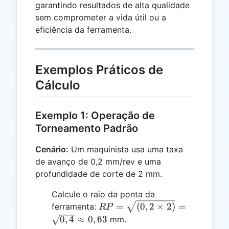
garantindo resultados de alta qualidade
sem comprometer a vida útil ou a
eficiência da ferramenta.
Exemplos Práticos de
Cálculo
Exemplo 1: Operação de
Torneamento Padrão
Cenário:
Um maquinista usa uma taxa
de avanço de 0,2 mm/rev e uma
profundidade de corte de 2 mm.
Calcule o raio da ponta da
RP =
=
(
0
,
2
×
2
)
=
ferramenta:
RP
\sqrt{(0,2
0
,
4
≈
0
,
63
mm.