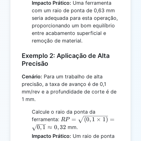
\times 2)}
Impacto Prático:
Uma ferramenta
=
com um raio de ponta de 0,63 mm
\sqrt{0,4}
seria adequada para esta operação,
\approx
proporcionando um bom equilíbrio
0,63
entre acabamento superficial e
remoção de material.
Exemplo 2: Aplicação de Alta
Precisão
Cenário:
Para um trabalho de alta
precisão, a taxa de avanço é de 0,1
mm/rev e a profundidade de corte é de
1 mm.
Calcule o raio da ponta da
RP =
=
(
0
,
1
×
1
)
=
ferramenta:
RP
\sqrt{(0,1
0
,
1
≈
0
,
32
mm.
\times 1)}
Impacto Prático:
Um raio de ponta
=