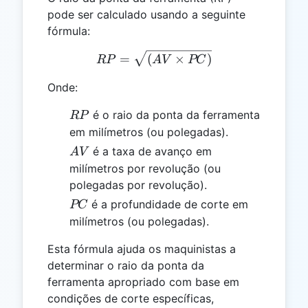
pode ser calculado usando a seguinte
fórmula:
RP = \sqrt{(AV \times P
=
(
×
)
RP
A
V
PC
Onde:
RP
é o raio da ponta da ferramenta
RP
em milímetros (ou polegadas).
AV
é a taxa de avanço em
A
V
milímetros por revolução (ou
polegadas por revolução).
PC
é a profundidade de corte em
PC
milímetros (ou polegadas).
Esta fórmula ajuda os maquinistas a
determinar o raio da ponta da
ferramenta apropriado com base em
condições de corte específicas,