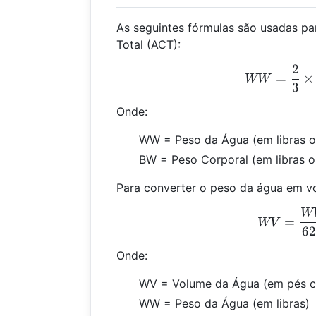
As seguintes fórmulas são usadas pa
Total (ACT):
2
WW 
=
×
WW
3
Onde:
WW = Peso da Água (em libras o
BW = Peso Corporal (em libras o
Para converter o peso da água em v
W
WV
=
WV
62
Onde:
WV = Volume da Água (em pés c
WW = Peso da Água (em libras)