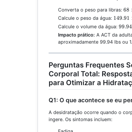
68
68
Converta o peso para libras:
\ti
149.91
149.91
Calcule o peso da água:
2.2
\times
99.94
99.94
Calcule o volume da água:
=
\frac{2
\div
Impacto prático:
A ACT da adulta
149
{3} =
62.4
aproximadamente 99.94 lbs ou 1.6
99.94
=
1.60
Perguntas Frequentes S
Corporal Total: Resposta
para Otimizar a Hidrata
Q1: O que acontece se eu pe
A desidratação ocorre quando o cor
ingere. Os sintomas incluem:
Fadiga