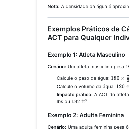
Nota:
A densidade da água é aproxim
Exemplos Práticos de Cá
ACT para Qualquer Indi
Exemplo 1: Atleta Masculino
Cenário:
Um atleta masculino pesa 18
2
180
180
×
Calcule o peso da água:
3
\times
120
120
Calcule o volume da água:
\frac{2
\div
Impacto prático:
A ACT do atlet
{3} =
62.4
lbs ou 1.92 ft³.
120
=
1.92
Exemplo 2: Adulta Feminina
Cenário:
Uma adulta feminina pesa 6