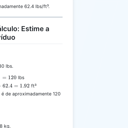
adamente 62.4 lbs/ft³.
lculo: Estime a
víduo
0 lbs.
=
120
lbs
÷
62.4
=
1.92
ft³
}
a é de aproximadamente 120
8 kg.