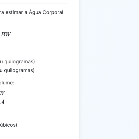
ra estimar a Água Corporal
= \frac{2}{3} \times BW
B
W
u quilogramas)
u quilogramas)
olume:
W
 = \frac{WW}{62.4}
.4
úbicos)