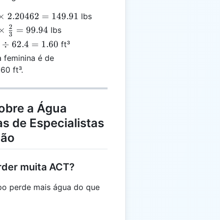
×
2.20462
=
149.91
lbs
mes
2
×
=
99.94
lbs
3
0462
÷
62.4
=
1.60
ft³
}
 feminina é de
.91
0 ft³.
obre a Água
s de Especialistas
ção
rder muita ACT?
po perde mais água do que