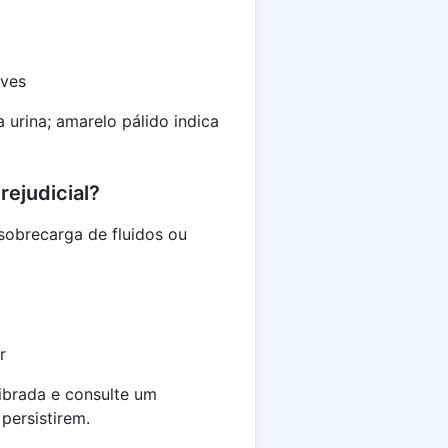
aves
a urina; amarelo pálido indica
rejudicial?
obrecarga de fluidos ou
r
ibrada e consulte um
persistirem.