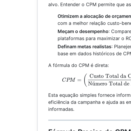
alvo. Entender o CPM permite que a
Otimizem a alocação de orçame
com a melhor relação custo-bene
Meçam o desempenho
: Compare
plataformas para maximizar o RO
Definam metas realistas
: Planej
base em dados históricos de CP
A fórmula do CPM é direta:
Custo Total da
CPM
(
=
CPM
N
u
ˊ
mero Total de
Esta equação simples fornece inform
eficiência da campanha e ajuda as e
informadas.