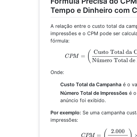
Fórmula Precisa do CP
Tempo e Dinheiro com C
A relação entre o custo total da cam
impressões e o CPM pode ser calcula
fórmula:
Custo Total da
CPM
(
=
CPM
N
u
ˊ
mero Total de
Onde:
Custo Total da Campanha
é o va
Número Total de Impressões
é o
anúncio foi exibido.
Por exemplo:
Se uma campanha custa
impressões:
2.000
CPM
(
)
=
CPM