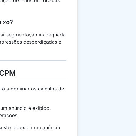
ação de leads ou focadas
aixo?
car segmentação inadequada
impressões desperdiçadas e
e CPM
rá a dominar os cálculos de
um anúncio é exibido,
erações.
usto de exibir um anúncio