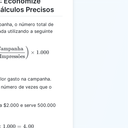
M: Economize
álculos Precisos
panha, o número total de
da utilizando a seguinte
 Campanha
 = \left( \frac{\text{Custo Total da Campanha}}{\t
)
×
1.000
 Impress
o
˜
es
lor gasto na campanha.
 número de vezes que o
 $2.000 e serve 500.000
 = \left( \frac{2.000}{500.000} \right) \times 1.000
×
1.000
=
4
,
00