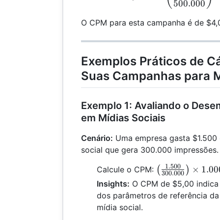
500.000
O CPM para esta campanha é de $4,0
Exemplos Práticos de Cá
Suas Campanhas para 
Exemplo 1: Avaliando o Des
em Mídias Sociais
Cenário:
Uma empresa gasta $1.500
social que gera 300.000 impressões.
1.500
\left(
×
1.00
Calcule o CPM:
(
)
300.000
\frac{1.500}
Insights:
O CPM de $5,00 indica
{300.000}
dos parâmetros de referência da 
\right)
mídia social.
\times 1.000