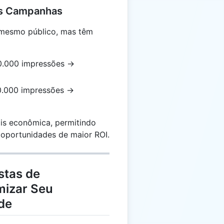
as Campanhas
mesmo público, mas têm
CPM
0.000 impressões →
=
5,00
CPM
0.000 impressões →
=
3,33
s econômica, permitindo
 oportunidades de maior ROI.
stas de
mizar Seu
de