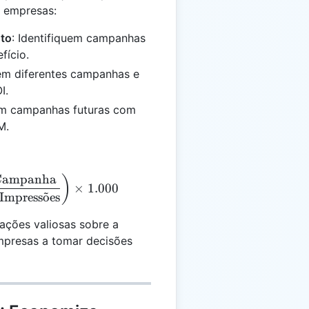
s empresas:
nto
: Identifiquem campanhas
fício.
m diferentes campanhas e
I.
em campanhas futuras com
M.
 Campanha
 = \left( \frac{\text{Custo Total da Campanha}}{\t
)
×
1.000
 Impress
o
˜
es
ações valiosas sobre a
mpresas a tomar decisões