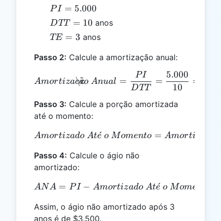
PI =
=
5.000
P
I
5.000
DTT
=
10
anos
D
TT
= 10
TE
=
3
anos
TE
=
Passo 2:
Calcule a amortização anual:
3
5.000
P
I
Amortização\ Anual = \f
~
\c
=
=
=
500
A
m
or
t
i
z
a
c
a
o
A
n
u
a
l
10
D
TT
Passo 3:
Calcule a porção amortizada
até o momento:
~
ˊ
Amortizado\ Até\ o\ Mome
=
\c
A
m
or
t
i
z
a
d
o
A
t
e
o
M
o
m
e
n
t
o
A
m
or
t
i
z
a
c
a
o
Passo 4:
Calcule o ágio não
amortizado:
=
−
ANA = PI - Amortizado\ A
ˊ
=
A
N
A
P
I
A
m
or
t
i
z
a
d
o
A
t
e
o
M
o
m
e
n
t
o
Assim, o ágio não amortizado após 3
anos é de $3.500.