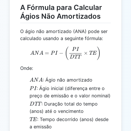
A Fórmula para Calcular
Ágios Não Amortizados
O ágio não amortizado (ANA) pode ser
calculado usando a seguinte fórmula:
ANA = PI - \left( \frac{P
(
)
P
I
=
−
×
A
N
A
P
I
TE
D
TT
Onde:
ANA
: Ágio não amortizado
A
N
A
PI
: Ágio inicial (diferença entre o
P
I
preço de emissão e o valor nominal)
DTT
: Duração total do tempo
D
TT
(anos) até o vencimento
TE
: Tempo decorrido (anos) desde
TE
a emissão