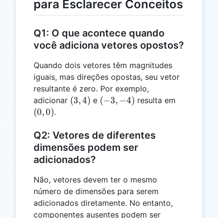
para Esclarecer Conceitos
Q1: O que acontece quando
você adiciona vetores opostos?
Quando dois vetores têm magnitudes
iguais, mas direções opostas, seu vetor
resultante é zero. Por exemplo,
(3,
(-3,
(0,
(
3
,
4
)
(
−
3
,
−
4
)
adicionar
e
resulta em
4)
-4)
0)
(
0
,
0
)
.
Q2: Vetores de diferentes
dimensões podem ser
adicionados?
Não, vetores devem ter o mesmo
número de dimensões para serem
adicionados diretamente. No entanto,
componentes ausentes podem ser