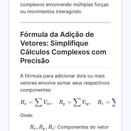
complexos envolvendo múltiplas forças
ou movimentos interagindo.
Fórmula da Adição de
Vetores: Simplifique
Cálculos Complexos com
Precisão
A fórmula para adicionar dois ou mais
vetores envolve somar seus respectivos
componentes:
∑
∑
∑
R_x = \sum V_{ix}, \qua
=
,
=
,
=
R
V
R
V
R
V
x
i
x
y
i
y
z
i
z
Onde:
R_x,
,
,
: Componentes do vetor
R
R
R
x
y
z