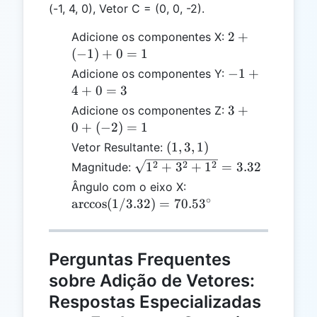
(-1, 4, 0), Vetor C = (0, 0, -2).
2 +
2
+
Adicione os componentes X:
(-1)
(
−
1
)
+
0
=
1
+ 0
-1
−
1
+
Adicione os componentes Y:
= 1
+
4
+
0
=
3
4
3 +
3
+
Adicione os componentes Z:
+
0 +
0
+
(
−
2
)
=
1
0
(-2)
(1,
(
1
,
3
,
1
)
Vetor Resultante:
=
= 1
3,
\sqrt{1^2
2
2
2
1
+
3
+
1
=
3.32
Magnitude:
3
1)
+ 3^2 +
\arccos(1 /
Ângulo com o eixo X:
1^2} =
∘
3.32) =
a
r
c
c
o
s
(
1/3.32
)
=
70.5
3
3.32
70.53^\circ
Perguntas Frequentes
sobre Adição de Vetores:
Respostas Especializadas