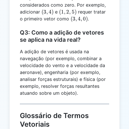
considerados como zero. Por exemplo,
(3,
(1,
(
3
,
4
)
(
1
,
2
,
5
)
adicionar
e
requer tratar
4)
2,
(3,
(
3
,
4
,
0
)
o primeiro vetor como
.
5)
4,
0)
Q3: Como a adição de vetores
se aplica na vida real?
A adição de vetores é usada na
navegação (por exemplo, combinar a
velocidade do vento e a velocidade da
aeronave), engenharia (por exemplo,
analisar forças estruturais) e física (por
exemplo, resolver forças resultantes
atuando sobre um objeto).
Glossário de Termos
Vetoriais