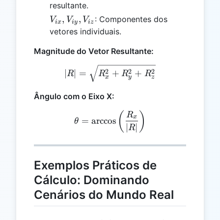
R_y,
resultante.
R_z
V_{ix},
,
,
: Componentes dos
V
V
V
i
x
i
y
i
z
V_{iy},
vetores individuais.
V_{iz}
Magnitude do Vetor Resultante:
|R| = \sqrt{R_x^2 + R_y
2
2
2
∣
∣
=
+
+
R
R
R
R
x
y
z
Ângulo com o Eixo X:
\theta = \arccos\left(\fra
(
)
R
x
=
a
r
c
c
o
s
θ
∣
∣
R
Exemplos Práticos de
Cálculo: Dominando
Cenários do Mundo Real