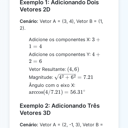
Exemplo 1: Adicionando Dois
Vetores 2D
Cenário:
Vetor A = (3, 4), Vetor B = (1,
2).
3
3
+
Adicione os componentes X:
+
1
=
4
1
4
4
+
Adicione os componentes Y:
=
+
2
=
6
4
2
(4,
(
4
,
6
)
Vetor Resultante:
=
6)
\sqrt{4^2
2
2
4
+
6
=
7.21
Magnitude:
6
+ 6^2} =
\arccos(4 /
Ângulo com o eixo X:
7.21
∘
7.21) =
a
r
c
c
o
s
(
4/7.21
)
=
56.3
1
56.31^\circ
Exemplo 2: Adicionando Três
Vetores 3D
Cenário:
Vetor A = (2, -1, 3), Vetor B =