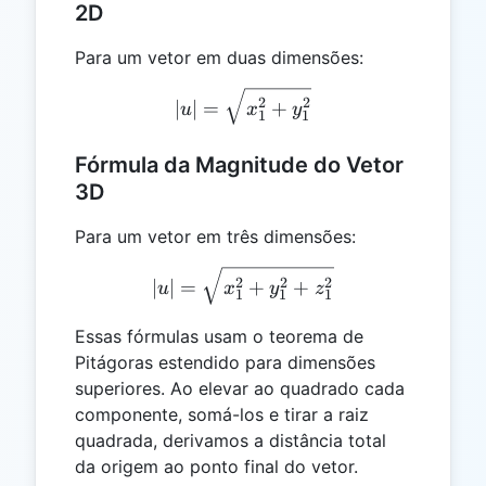
2D
Para um vetor em duas dimensões:
|u| = \sqrt{x_1^2 + y_1^2
2
2
∣
∣
=
+
u
x
y
1
1
Fórmula da Magnitude do Vetor
3D
Para um vetor em três dimensões:
|u| = \sqrt{x_1^2 + y_1^
2
2
2
∣
∣
=
+
+
u
x
y
z
1
1
1
Essas fórmulas usam o teorema de
Pitágoras estendido para dimensões
superiores. Ao elevar ao quadrado cada
componente, somá-los e tirar a raiz
quadrada, derivamos a distância total
da origem ao ponto final do vetor.