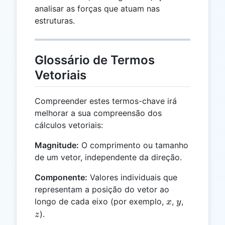
analisar as forças que atuam nas
estruturas.
Glossário de Termos
Vetoriais
Compreender estes termos-chave irá
melhorar a sua compreensão dos
cálculos vetoriais:
Magnitude:
O comprimento ou tamanho
de um vetor, independente da direção.
Componente:
Valores individuais que
representam a posição do vetor ao
x
y
z
longo de cada eixo (por exemplo,
,
,
x
y
).
z