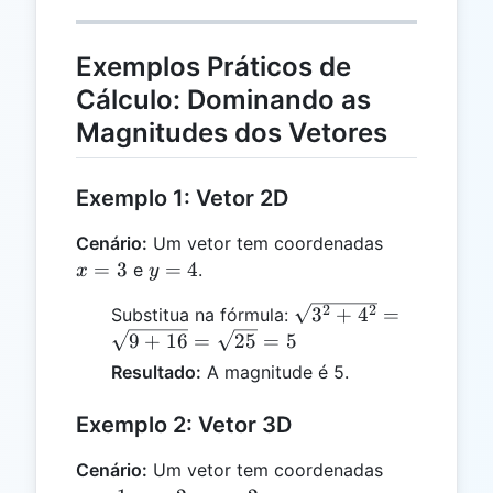
Exemplos Práticos de
Cálculo: Dominando as
Magnitudes dos Vetores
Exemplo 1: Vetor 2D
x
Cenário:
Um vetor tem coordenadas
=
y
=
3
=
4
e
.
x
y
3
=
\sqrt{3^2
2
2
3
+
4
=
Substitua na fórmula:
4
+ 4^2} =
9
+
16
=
25
=
5
\sqrt{9 +
Resultado:
A magnitude é 5.
16} =
\sqrt{25}
Exemplo 2: Vetor 3D
= 5
x
Cenário:
Um vetor tem coordenadas