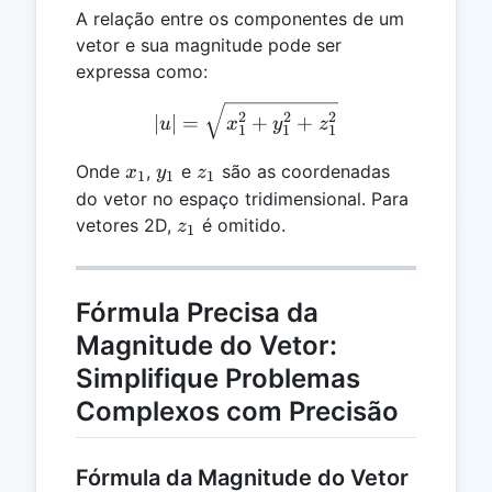
A relação entre os componentes de um
vetor e sua magnitude pode ser
expressa como:
|u| = \sqrt{x_1^2 + y_1^
2
2
2
∣
∣
=
+
+
u
x
y
z
1
1
1
x_1
y_1
z_1
Onde
,
e
são as coordenadas
x
y
z
1
1
1
do vetor no espaço tridimensional. Para
z_1
vetores 2D,
é omitido.
z
1
Fórmula Precisa da
Magnitude do Vetor:
Simplifique Problemas
Complexos com Precisão
Fórmula da Magnitude do Vetor