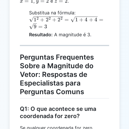
=
y
z
=
1
=
2
=
2
,
e
.
x
y
z
1
=
=
\sqrt{1^2
Substitua na fórmula:
2
2
+ 2^2 +
2
2
2
1
+
2
+
2
=
1
+
4
+
4
=
2^2} =
9
=
3
\sqrt{1 +
Resultado:
A magnitude é 3.
4 + 4} =
\sqrt{9}
= 3
Perguntas Frequentes
Sobre a Magnitude do
Vetor: Respostas de
Especialistas para
Perguntas Comuns
Q1: O que acontece se uma
coordenada for zero?
Se qualquer coordenada for zero,