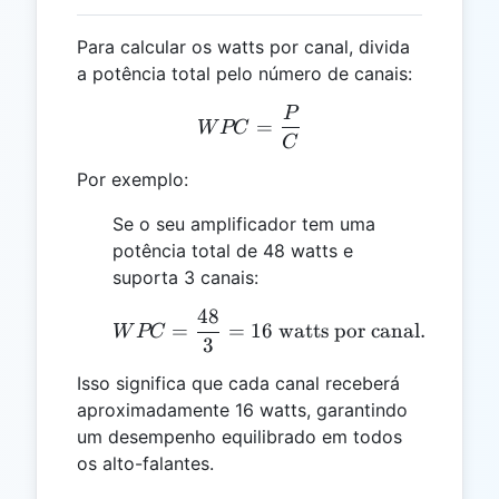
Para calcular os watts por canal, divida
a potência total pelo número de canais:
P
WPC = \frac{P}{C}
=
W
PC
C
Por exemplo:
Se o seu amplificador tem uma
potência total de 48 watts e
suporta 3 canais:
48
WPC = \frac{48}{3} = 16
=
=
16
watts por canal.
W
PC
3
Isso significa que cada canal receberá
aproximadamente 16 watts, garantindo
um desempenho equilibrado em todos
os alto-falantes.