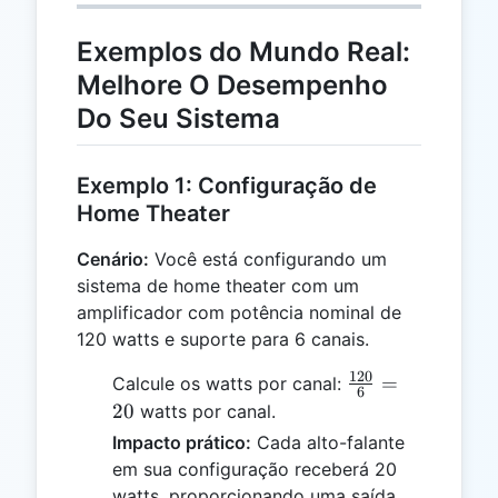
Exemplos do Mundo Real:
Melhore O Desempenho
Do Seu Sistema
Exemplo 1: Configuração de
Home Theater
Cenário:
Você está configurando um
sistema de home theater com um
amplificador com potência nominal de
120 watts e suporte para 6 canais.
120
\frac{120}
=
Calcule os watts por canal:
6
{6} = 20
20
watts por canal.
Impacto prático:
Cada alto-falante
em sua configuração receberá 20
watts, proporcionando uma saída