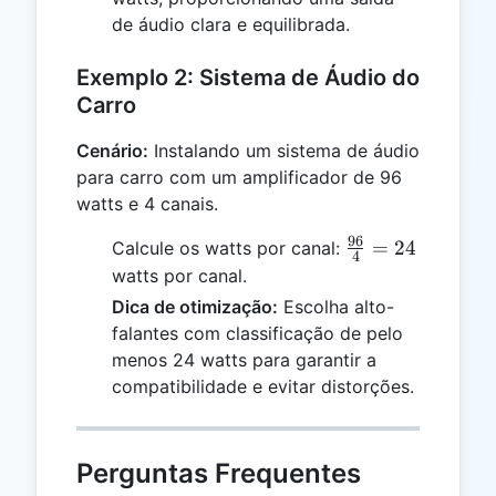
de áudio clara e equilibrada.
Exemplo 2: Sistema de Áudio do
Carro
Cenário:
Instalando um sistema de áudio
para carro com um amplificador de 96
watts e 4 canais.
96
\frac{96}
=
24
Calcule os watts por canal:
4
{4} = 24
watts por canal.
Dica de otimização:
Escolha alto-
falantes com classificação de pelo
menos 24 watts para garantir a
compatibilidade e evitar distorções.
Perguntas Frequentes