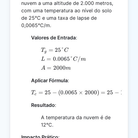
nuvem a uma altitude de 2.000 metros,
com uma temperatura ao nível do solo
de 25°C e uma taxa de lapse de
0,0065°C/m.
Valores de Entrada
:
T_g
=
25°
T
C
g
=
L =
=
0.0065°
/
L
C
m
25°C
0.0065°C/m
A =
=
2000
A
m
2000m
Aplicar Fórmula
:
=
25
−
(
0.0065
T_c = 25 - (0.0065 \time
×
2000
)
=
25
−
13
=
1
T
c
Resultado
:
A temperatura da nuvem é de
12°C.
Impacto Prático
: