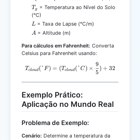
T_g
= Temperatura ao Nível do Solo
T
g
(°C)
L
= Taxa de Lapse (°C/m)
L
A
= Altitude (m)
A
Para cálculos em Fahrenheit:
Converta
Celsius para Fahrenheit usando:
9
T_{cloud} (°F) = (T_{clou
(
°
)
=
(
(
°
)
×
)
+
32
T
F
T
C
c
l
o
u
d
c
l
o
u
d
5
Exemplo Prático:
Aplicação no Mundo Real
Problema de Exemplo:
Cenário:
Determine a temperatura da