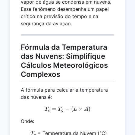
vapor de água se condensa em nuvens.
Esse fenômeno desempenha um papel
crítico na previsão do tempo e na
segurança da aviação.
Fórmula da Temperatura
das Nuvens: Simplifique
Cálculos Meteorológicos
Complexos
A fórmula para calcular a temperatura
das nuvens é:
=
−
T_c = T_g - (L \times A)
(
×
)
T
T
L
A
c
g
Onde:
T_c
= Temperatura da Nuvem (°C)
T
c