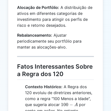
Alocação de Portfólio:
A distribuição de
ativos em diferentes categorias de
investimento para atingir os perfis de
risco e retorno desejados.
Rebalanceamento:
Ajustar
periodicamente seu portfólio para
manter as alocações-alvo.
Fatos Interessantes Sobre
a Regra dos 120
Contexto Histórico:
A Regra dos
120 evoluiu de diretrizes anteriores,
como a regra "100 Menos a Idade",
100
100
−
que sugeria alocar
por
A
- A
cento em ações. No entanto,