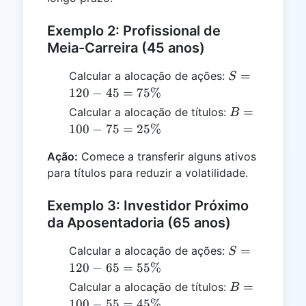
Exemplo 2: Profissional de
Meia-Carreira (45 anos)
S =
=
Calcular a alocação de ações:
S
120 -
120
−
45
=
75%
45 =
B =
=
Calcular a alocação de títulos:
B
75\%
100 -
100
−
75
=
25%
75 =
Ação:
Comece a transferir alguns ativos
25\%
para títulos para reduzir a volatilidade.
Exemplo 3: Investidor Próximo
da Aposentadoria (65 anos)
S =
=
Calcular a alocação de ações:
S
120 -
120
−
65
=
55%
65 =
B =
=
Calcular a alocação de títulos:
B
55\%
100 -
100
−
55
=
45%