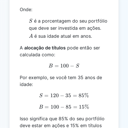
Onde:
S
é a porcentagem do seu portfólio
S
que deve ser investida em ações.
A
é sua idade atual em anos.
A
A
alocação de títulos
pode então ser
calculada como:
=
100
B = 100 - S
−
B
S
Por exemplo, se você tem 35 anos de
idade:
=
120
−
S = 120 - 35 = 85\%
35
=
85%
S
=
100
−
B = 100 - 85 = 15\%
85
=
15%
B
Isso significa que 85% do seu portfólio
deve estar em ações e 15% em títulos