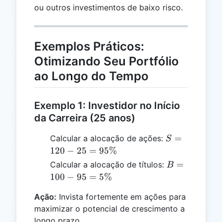
ou outros investimentos de baixo risco.
Exemplos Práticos:
Otimizando Seu Portfólio
ao Longo do Tempo
Exemplo 1: Investidor no Início
da Carreira (25 anos)
S =
=
Calcular a alocação de ações:
S
120 -
120
−
25
=
95%
25 =
B =
=
Calcular a alocação de títulos:
B
95\%
100
100
−
95
=
5%
- 95
Ação:
Invista fortemente em ações para
=
maximizar o potencial de crescimento a
5\%
longo prazo.