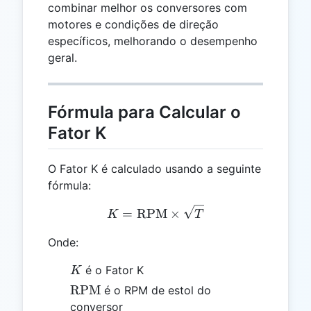
combinar melhor os conversores com
motores e condições de direção
específicos, melhorando o desempenho
geral.
Fórmula para Calcular o
Fator K
O Fator K é calculado usando a seguinte
fórmula:
K = \text{RPM} \times \
=
RPM
×
K
T
Onde:
K
é o Fator K
K
\text{RPM}
RPM
é o RPM de estol do
conversor