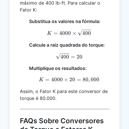
máximo de 400 lb-ft. Para calcular o
Fator K:
Substitua os valores na fórmula:
K = 4000 \times \sqrt{4
=
4000
×
400
K
Calcule a raiz quadrada do torque:
\sqrt{400} = 20
400
=
20
Multiplique os resultados:
=
4000
×
K = 4000 \times 20 = 80
20
=
80
,
000
K
Assim, o Fator K para este conversor de
torque é 80.000.
FAQs Sobre Conversores