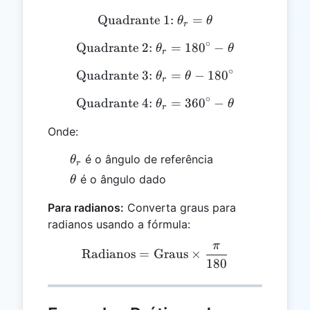
Quadrante 1:
\text{Quadrante 1: } \the
=
θ
θ
r
∘
Quadrante 2:
\text{Quadrante 2: } \thet
=
18
0
−
θ
θ
r
∘
Quadrante 3:
\text{Quadrante 3: } \thet
=
−
18
0
θ
θ
r
∘
Quadrante 4:
\text{Quadrante 4: } \thet
=
36
0
−
θ
θ
r
Onde:
\theta_r
é o ângulo de referência
θ
r
\theta
é o ângulo dado
θ
Para radianos:
Converta graus para
radianos usando a fórmula:
π
\text{Radianos} = \text{
Radianos
=
Graus
×
180