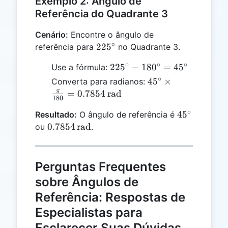
Exemplo 2: Ângulo de
Referência do Quadrante 3
Cenário:
Encontre o ângulo de
∘
225^\circ
22
5
referência para
no Quadrante 3.
∘
∘
∘
225^\circ
22
5
−
18
0
=
4
5
Use a fórmula:
-
∘
45^\circ
4
5
×
Converta para radianos:
180^\circ
\times
π
=
0.7854
rad
180
=
\frac{\pi}
∘
45^\circ
45^\circ
4
5
Resultado:
O ângulo de referência é
{180} =
0.7854 \,
0.7854
rad
ou
.
0.7854 \,
\text{rad}
\text{rad}
Perguntas Frequentes
sobre Ângulos de
Referência: Respostas de
Especialistas para
Esclarecer Suas Dúvidas