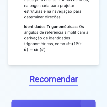
na engenharia para projetar
estruturas e na navegação para
determinar direções.
Identidades Trigonométricas:
Os
ângulos de referência simplificam a
derivação de identidades
∘
\sin(180^\circ
s
i
n
(
18
0
−
trigonométricas, como
- \theta) =
)
=
s
i
n
(
)
.
θ
θ
\sin(\theta)
Recomendar