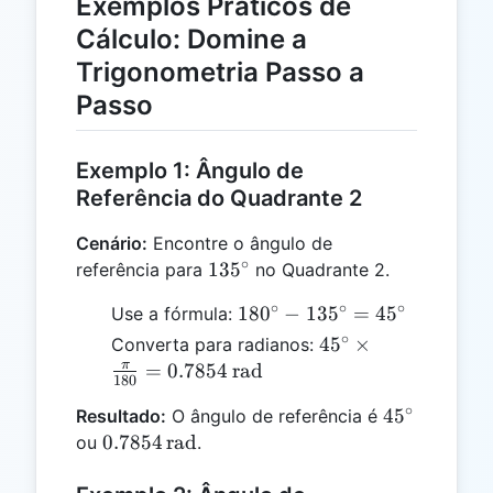
Exemplos Práticos de
Cálculo: Domine a
Trigonometria Passo a
Passo
Exemplo 1: Ângulo de
Referência do Quadrante 2
Cenário:
Encontre o ângulo de
∘
135^\circ
13
5
referência para
no Quadrante 2.
∘
∘
∘
180^\circ
18
0
−
13
5
=
4
5
Use a fórmula:
-
∘
45^\circ
4
5
×
Converta para radianos:
135^\circ
\times
π
=
0.7854
rad
180
=
\frac{\pi}
∘
45^\circ
45^\circ
4
5
Resultado:
O ângulo de referência é
{180} =
0.7854 \,
0.7854
rad
ou
.
0.7854 \,
\text{rad}
\text{rad}