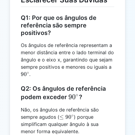
Q1: Por que os ângulos de
referência são sempre
positivos?
Os ângulos de referência representam a
menor distância entre o lado terminal do
ângulo e o eixo x, garantindo que sejam
90^\circ
sempre positivos e menores ou iguais a
∘
9
0
.
Q2: Os ângulos de referência
∘
90^\circ
9
0
podem exceder
?
Não, os ângulos de referência são
∘
\leq
≤
9
0
sempre agudos (
) porque
90^\circ
simplificam qualquer ângulo à sua
menor forma equivalente.