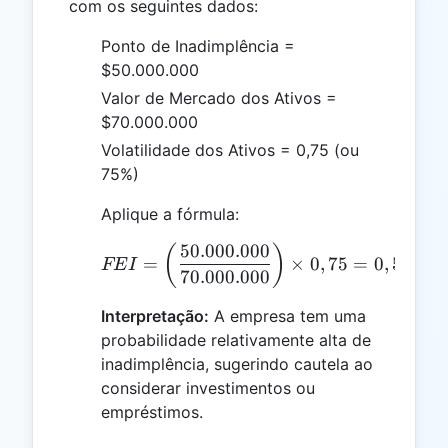
com os seguintes dados:
Ponto de Inadimplência =
$50.000.000
Valor de Mercado dos Ativos =
$70.000.000
Volatilidade dos Ativos = 0,75 (ou
75%)
Aplique a fórmula:
50.000.000
FEI = \left(\frac{50.000
(
)
=
×
0
,
75
=
0
,
5357
o
FE
I
70.000.000
Interpretação:
A empresa tem uma
probabilidade relativamente alta de
inadimplência, sugerindo cautela ao
considerar investimentos ou
empréstimos.