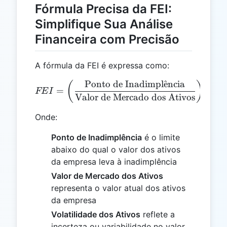
Fórmula Precisa da FEI:
Simplifique Sua Análise
Financeira com Precisão
A fórmula da FEI é expressa como:
Ponto de Inadimpl
ˆ
e
ncia
FEI = \left(\frac{\text{P
(
)
=
×
Vo
FE
I
Valor de Mercado dos Ativos
Onde:
Ponto de Inadimplência
é o limite
abaixo do qual o valor dos ativos
da empresa leva à inadimplência
Valor de Mercado dos Ativos
representa o valor atual dos ativos
da empresa
Volatilidade dos Ativos
reflete a
incerteza ou variabilidade no valor