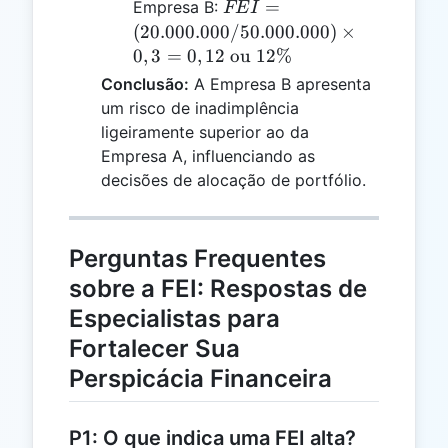
FEI =
=
Empresa B:
FE
I
\times 0,2
(20.000.000
(
20.000.000/50.000.000
)
×
= 0,1
/
0
,
3
=
0
,
12
ou
12%
\text{ ou }
50.000.000)
Conclusão:
A Empresa B apresenta
10\%
\times 0,3
um risco de inadimplência
= 0,12
ligeiramente superior ao da
\text{ ou }
Empresa A, influenciando as
12\%
decisões de alocação de portfólio.
Perguntas Frequentes
sobre a FEI: Respostas de
Especialistas para
Fortalecer Sua
Perspicácia Financeira
P1: O que indica uma FEI alta?