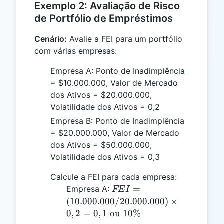
Exemplo 2: Avaliação de Risco
de Portfólio de Empréstimos
Cenário:
Avalie a FEI para um portfólio
com várias empresas:
Empresa A: Ponto de Inadimplência
= $10.000.000, Valor de Mercado
dos Ativos = $20.000.000,
Volatilidade dos Ativos = 0,2
Empresa B: Ponto de Inadimplência
= $20.000.000, Valor de Mercado
dos Ativos = $50.000.000,
Volatilidade dos Ativos = 0,3
Calcule a FEI para cada empresa:
FEI =
=
Empresa A:
FE
I
(10.000.000
(
10.000.000/20.000.000
)
×
/
0
,
2
=
0
,
1
ou
10%
20.000.000)