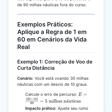
de 90 milhas náuticas fora do curso.
Exemplos Práticos:
Aplique a Regra de 1 em
60 em Cenários da Vida
Real
Exemplo 1: Correção de Voo de
Curta Distância
Cenário:
Você está voando 30 milhas
náuticas com um desvio de 10 graus.
E =
=
Calcule o erro de percurso:
E
\frac{(30
(
30
×
10
)
=
5
milhas n
a
ˊ
uticas
60
\times
Impacto prático:
Ajuste seu rumo
10)}{60}