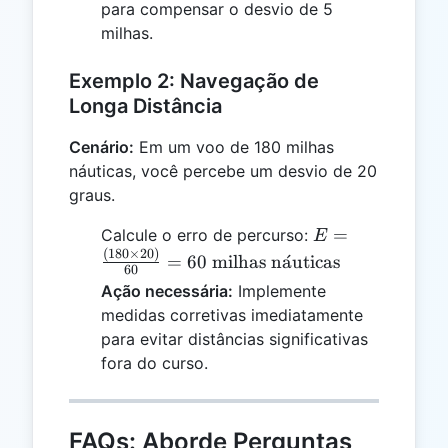
para compensar o desvio de 5
= 5
milhas.
\text{
milhas
Exemplo 2: Navegação de
náuticas}
Longa Distância
Cenário:
Em um voo de 180 milhas
náuticas, você percebe um desvio de 20
graus.
E =
=
Calcule o erro de percurso:
E
\frac{(180
(
180
×
20
)
=
60
milhas n
a
ˊ
uticas
60
\times
Ação necessária:
Implemente
20)}{60}
medidas corretivas imediatamente
= 60
para evitar distâncias significativas
\text{
fora do curso.
milhas
náuticas}
FAQs: Aborde Perguntas