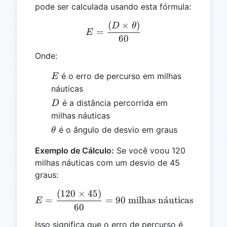
pode ser calculada usando esta fórmula:
(
×
)
E = \frac{(D \times \thet
D
θ
=
E
60
Onde:
E
é o erro de percurso em milhas
E
náuticas
D
é a distância percorrida em
D
milhas náuticas
\theta
é o ângulo de desvio em graus
θ
Exemplo de Cálculo:
Se você voou 120
milhas náuticas com um desvio de 45
graus:
(
120
×
45
)
E = \frac{(120 \times 45)
=
=
90
milhas n
a
ˊ
uticas
E
60
Isso significa que o erro de percurso é