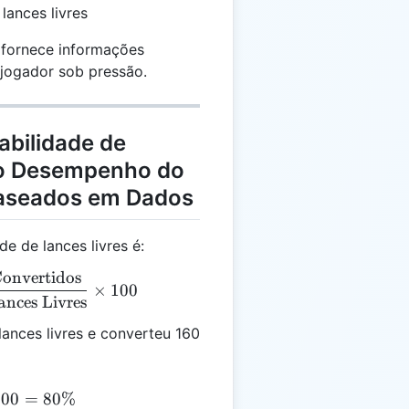
lances livres
 fornece informações
jogador sob pressão.
abilidade de
 o Desempenho do
Baseados em Dados
de de lances livres é:
Convertidos
L) = \frac{\text{Lances Livres Convertidos}}{\text{T
×
100
ances Livres
ances livres e converteu 160
L) = \frac{160}{200} \times 100 = 80\%
100
=
80%