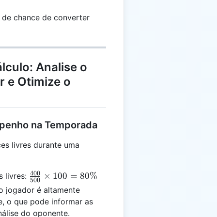
% de chance de converter
lculo: Analise o
 e Otimize o
mpenho na Temporada
es livres durante uma
400
\frac{400}
×
100
=
80%
 livres:
500
{500}
o jogador é altamente
\times 100
re, o que pode informar as
= 80\%
nálise do oponente.