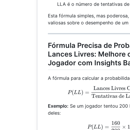
LLA é o número de tentativas de 
Esta fórmula simples, mas poderosa,
valiosas sobre o desempenho de um 
Fórmula Precisa de Prob
Lances Livres: Melhore
Jogador com Insights 
A fórmula para calcular a probabilida
Lances Livres 
P(L
(
)
=
P
LL
Tentativas de L
Exemplo:
Se um jogador tentou 200 l
deles:
160
P(L
(
)
=
×
P
LL