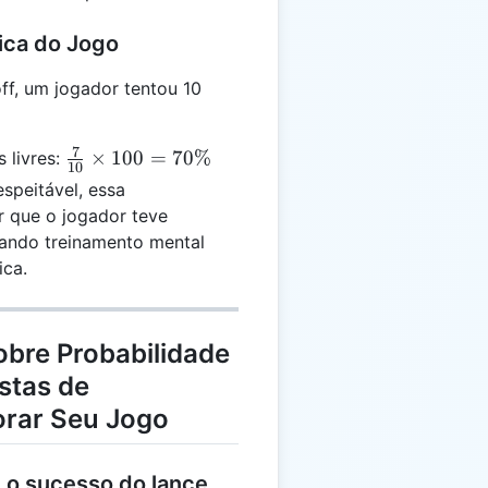
ica do Jogo
ff, um jogador tentou 10
7
\frac{7}
×
100
=
70%
 livres:
10
{10}
speitável, essa
\times
 que o jogador teve
100 =
icando treinamento mental
70\%
ica.
obre Probabilidade
stas de
orar Seu Jogo
m o sucesso do lance