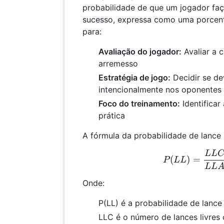
probabilidade de que um jogador faç
sucesso, expressa como uma porcent
para:
Avaliação do jogador:
Avaliar a c
arremesso
Estratégia de jogo:
Decidir se dev
intencionalmente nos oponentes
Foco do treinamento:
Identificar
prática
A fórmula da probabilidade de lance l
LL
P(L
(
)
=
P
LL
LL
Onde:
P(LL) é a probabilidade de lanc
LLC é o número de lances livres