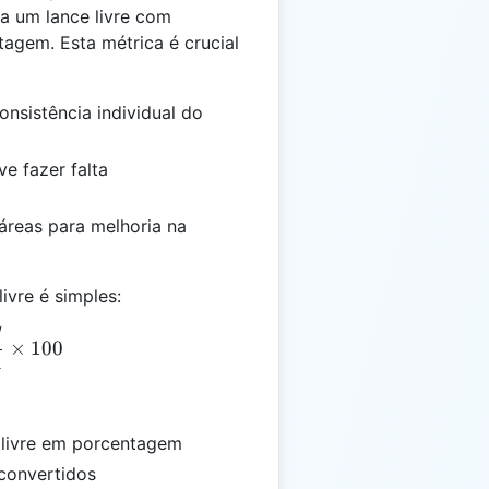
a um lance livre com
agem. Esta métrica é crucial
onsistência individual do
e fazer falta
 áreas para melhoria na
ivre é simples:
C
L) = \frac{LLC}{LLA} \times 100
×
100
A
e livre em porcentagem
 convertidos