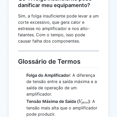
danificar meu equipamento?
Sim, a folga insuficiente pode levar a um
corte excessivo, que gera calor e
estresse no amplificador e nos alto-
falantes. Com o tempo, isso pode
causar falha dos componentes.
Glossário de Termos
Folga do Amplificador
: A diferença
de tensão entre a saída máxima e a
saída de operação de um
amplificador.
V_{pico}
Tensão Máxima de Saída (
)
: A
V
p
i
co
tensão mais alta que o amplificador
pode produzir.