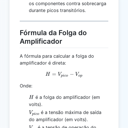
os componentes contra sobrecarga
durante picos transitórios.
Fórmula da Folga do
Amplificador
A fórmula para calcular a folga do
amplificador é direta:
=
H = V_{pico} - V_{op}
−
H
V
V
p
i
co
o
p
Onde:
H
é a folga do amplificador (em
H
volts).
V_{pico}
é a tensão máxima de saída
V
p
i
co
do amplificador (em volts).
V_{op}
é a tensão de operação do
V