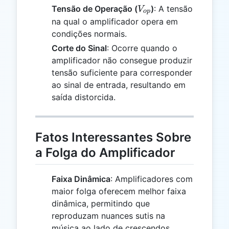
V_{op}
Tensão de Operação (
)
: A tensão
V
o
p
na qual o amplificador opera em
condições normais.
Corte do Sinal
: Ocorre quando o
amplificador não consegue produzir
tensão suficiente para corresponder
ao sinal de entrada, resultando em
saída distorcida.
Fatos Interessantes Sobre
a Folga do Amplificador
Faixa Dinâmica
: Amplificadores com
maior folga oferecem melhor faixa
dinâmica, permitindo que
reproduzam nuances sutis na
música ao lado de crescendos