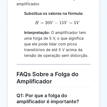
amplificador.
Substitua os valores na fórmula:
=
20
−
H = 20 V - 15 V = 5 V
15
=
5
H
V
V
V
Interpretação:
O amplificador tem
uma folga de 5 V, o que significa
que ele pode lidar com picos
transitórios de até 5 V acima da
tensão de operação sem distorção.
FAQs Sobre a Folga do
Amplificador
Q1: Por que a folga do
amplificador é importante?