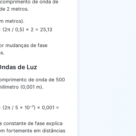
 comprimento de onda de
de 2 metros.
em metros).
 (2π / 0,5) × 2 = 25,13
or mudanças de fase
s.
 Ondas de Luz
omprimento de onda de 500
ilímetro (0,001 m).
 (2π / 5 × 10⁻⁷) × 0,001 =
a constante de fase explica
rem fortemente em distâncias