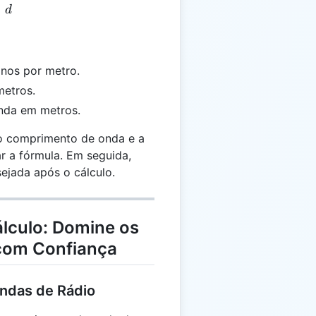
 \frac{2π}{λ} \times d
×
d
anos por metro.
etros.
onda em metros.
 comprimento de onda e a
ar a fórmula. Em seguida,
ejada após o cálculo.
álculo: Domine os
com Confiança
ndas de Rádio