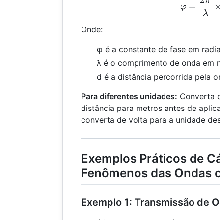
π
φ =
=
φ
λ
Onde:
φ é a constante de fase em radi
λ é o comprimento de onda em m
d é a distância percorrida pela 
Para diferentes unidades:
Converta o
distância para metros antes de aplic
converta de volta para a unidade des
Exemplos Práticos de C
Fenômenos das Ondas 
Exemplo 1: Transmissão de O