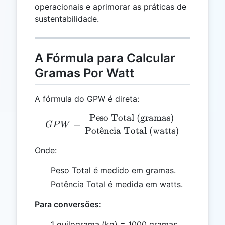
operacionais e aprimorar as práticas de
sustentabilidade.
A Fórmula para Calcular
Gramas Por Watt
A fórmula do GPW é direta:
Peso Total (gramas)
GPW = \frac{\text{Peso T
=
GP
W
Pot
ˆ
e
ncia Total (watts)
Onde:
Peso Total é medido em gramas.
Potência Total é medida em watts.
Para conversões:
1 quilograma (kg) = 1000 gramas