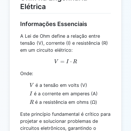
Elétrica
Informações Essenciais
A Lei de Ohm define a relação entre
tensão (V), corrente (I) e resistência (R)
em um circuito elétrico:
=
V = I \cdot R
⋅
V
I
R
Onde:
V
é a tensão em volts (V)
V
I
é a corrente em amperes (A)
I
R
é a resistência em ohms (Ω)
R
Este princípio fundamental é crítico para
projetar e solucionar problemas de
circuitos eletrônicos, garantindo o