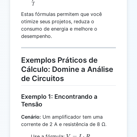
\frac{V}
I
{I}
Estas fórmulas permitem que você
otimize seus projetos, reduza o
consumo de energia e melhore o
desempenho.
Exemplos Práticos de
Cálculo: Domine a Análise
de Circuitos
Exemplo 1: Encontrando a
Tensão
Cenário:
Um amplificador tem uma
corrente de 2 A e resistência de 8 Ω.
V = I
=
⋅
Use a fórmula:
V
I
R