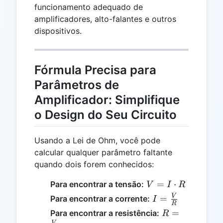
funcionamento adequado de
amplificadores, alto-falantes e outros
dispositivos.
Fórmula Precisa para
Parâmetros de
Amplificador: Simplifique
o Design do Seu Circuito
Usando a Lei de Ohm, você pode
calcular qualquer parâmetro faltante
quando dois forem conhecidos:
V = I
=
⋅
Para encontrar a tensão:
V
I
R
\cdot
I =
V
=
Para encontrar a corrente:
I
R
R
\frac{V}
R =
=
Para encontrar a resistência:
R
{R}
V