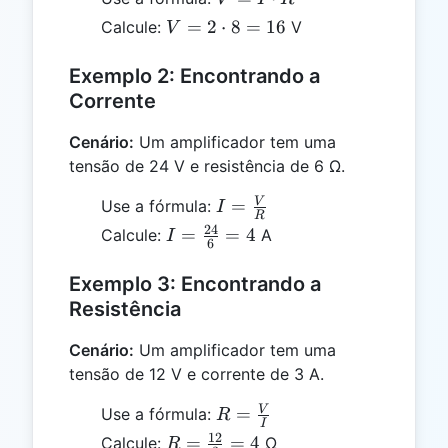
\cdot
V =
=
2
⋅
8
=
16
Calcule:
V
V
R
2
\cdot
Exemplo 2: Encontrando a
8 =
Corrente
16
Cenário:
Um amplificador tem uma
tensão de 24 V e resistência de 6 Ω.
I =
V
=
Use a fórmula:
I
R
\frac{V}
24
I =
=
=
4
Calcule:
A
I
6
{R}
\frac{24}
{6} = 4
Exemplo 3: Encontrando a
Resistência
Cenário:
Um amplificador tem uma
tensão de 12 V e corrente de 3 A.
R =
V
=
Use a fórmula:
R
I
\frac{V}
12
R =
=
=
4
Calcule:
Ω
R