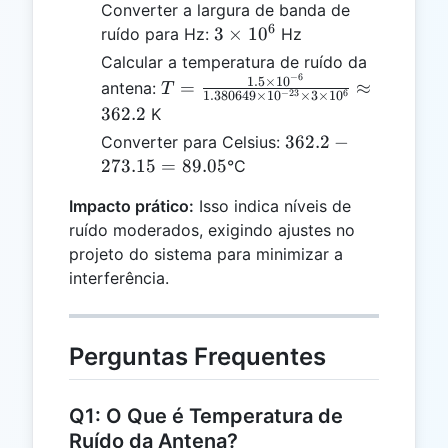
\times
Converter a largura de banda de
10^{-6}
6
3
3
×
1
0
ruído para Hz:
Hz
\times
Calcular a temperatura de ruído da
10^{6}
−
6
T =
1.5
×
1
0
=
≈
antena:
T
−
23
6
1.380649
×
1
0
×
3
×
1
0
\frac{1.5
362.2
K
\times
362.2
362.2
−
Converter para Celsius:
10^{-6}}
-
273.15
=
89.05
°C
{1.380649
273.15
\times
Impacto prático:
Isso indica níveis de
=
10^{-23}
ruído moderados, exigindo ajustes no
89.05
\times 3
projeto do sistema para minimizar a
\times
interferência.
10^{6}}
\approx
362.2
Perguntas Frequentes
Q1: O Que é Temperatura de
Ruído da Antena?