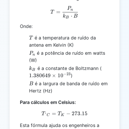
P
T = \frac{P_n}{k_B \cdo
n
=
T
⋅
k
B
B
Onde:
T
é a temperatura de ruído da
T
antena em Kelvin (K)
P_n
é a potência de ruído em watts
P
n
(W)
k_B
1.380649
é a constante de Boltzmann (
k
B
\times
−
23
1.380649
×
1
0
)
10^{-23}
B
é a largura de banda de ruído em
B
Hertz (Hz)
Para cálculos em Celsius:
=
T_{°C} = T_{K} - 273.15
−
273.15
T
T
°
C
K
Esta fórmula ajuda os engenheiros a