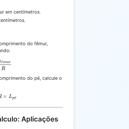
r em centímetros.
entímetros.
comprimento do fêmur,
ando:
_{pé} = \frac{L_{fêmur}}{R}
^
f
e
m
u
r
R
omprimento do pé, calcule o
_{fêmur} = R \times L_{pé}
×
R
L
ˊ
p
e
lculo: Aplicações