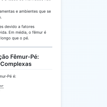
ramentas e ambientes que se
.
es devido a fatores
 vida. Em média, o fêmur é
longo que o pé.
ação Fêmur-Pé:
s Complexas
mur-Pé é:
 \frac{L_{fêmur}}{L_{pé}}
m
u
r
ˊ
e