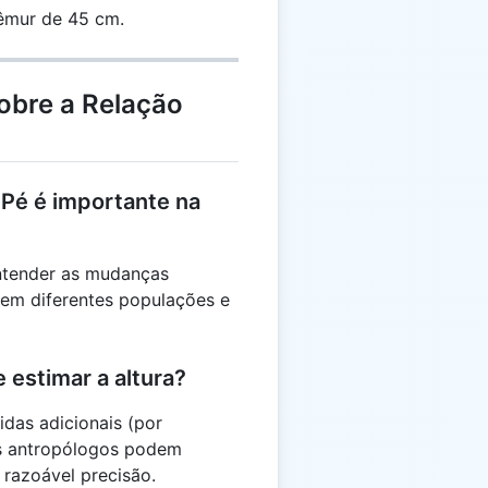
25 =
êmur de 45 cm.
45
obre a Relação
-Pé é importante na
entender as mudanças
 em diferentes populações e
estimar a altura?
das adicionais (por
os antropólogos podem
 razoável precisão.