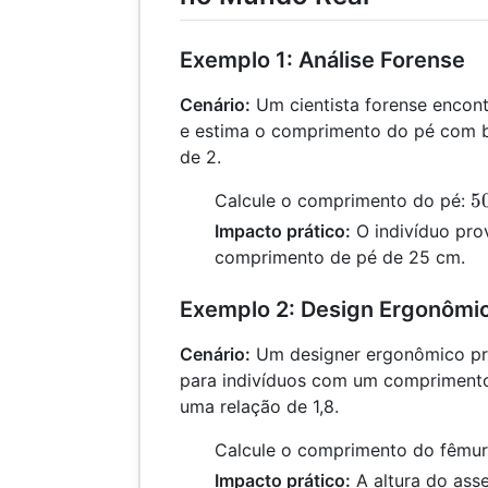
Exemplo 1: Análise Forense
Cenário:
Um cientista forense encon
e estima o comprimento do pé com 
de 2.
5
5
Calcule o comprimento do pé:
\
Impacto prático:
O indivíduo pro
2
comprimento de pé de 25 cm.
2
Exemplo 2: Design Ergonômi
Cenário:
Um designer ergonômico pre
para indivíduos com um compriment
uma relação de 1,8.
Calcule o comprimento do fêmu
Impacto prático:
A altura do ass