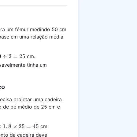
tra um fêmur medindo 50 cm
base em uma relação média
0
0
÷
2
=
25
cm.
div
vavelmente tinha um
 =
5
co
cisa projetar uma cadeira
o de pé médio de 25 cm e
1,8
1
,
8
×
25
=
45
r:
cm.
\times
ento da cadeira deve