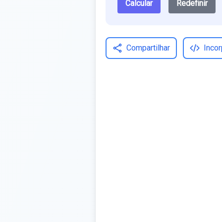
Calcular
Redefinir
Compartilhar
Incor