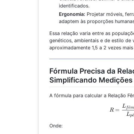
identificados.
Ergonomia:
Projetar móveis, fer
adaptem às proporções humanas
Essa relação varia entre as populaçõ
genéticos, ambientais e de estilo de
aproximadamente 1,5 a 2 vezes mais 
Fórmula Precisa da Rel
Simplificando Mediçõe
A fórmula para calcular a Relação Fê
L
R =
^
f
e
=
R
L
p
Onde: