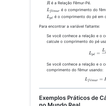
R
é a Relação Fêmur-Pé.
R
L_{fêmur}
é o comprimento do fêmu
L
^
f
e
m
u
r
L_{pé}
é o comprimento do pé em c
L
ˊ
p
e
Para encontrar a variável faltante:
Se você conhece a relação e o 
calcule o comprimento do pé us
L
L
=
L
ˊ
p
e
Se você conhece a relação e o c
comprimento do fêmur usando:
=
L
L
^
f
e
m
u
r
Exemplos Práticos de Cá
no Mundo Real