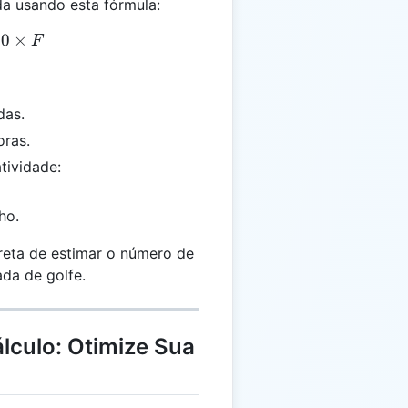
da usando esta fórmula:
= T \times 600 \times F
00
×
F
das.
oras.
tividade:
ho.
reta de estimar o número de
da de golfe.
lculo: Otimize Sua