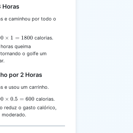
3 Horas
as e caminhou por todo o
00
×
1
=
1800
calorias.
 horas queima
 tornando o golfe um
r.
ho por 2 Horas
s e usou um carrinho.
00
×
0.5
=
600
calorias.
o reduz o gasto calórico,
o moderado.