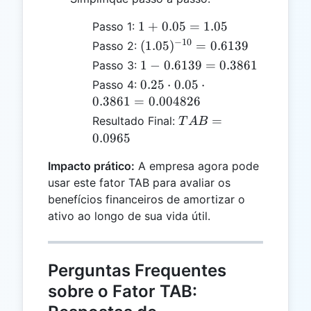
1 +
1
+
0.05
=
1.05
Passo 1:
0.05
−
10
(1.05)^{-10}
(
1.05
)
=
0.6139
Passo 2:
=
= 0.6139
1 -
1
−
0.6139
=
0.3861
Passo 3:
1.05
0.6139
0.25
0.25
⋅
0.05
⋅
Passo 4:
=
\cdot
0.3861
=
0.004826
0.3861
0.05
TAB
=
Resultado Final:
T
A
B
\cdot
=
0.0965
0.3861 =
0.0965
0.004826
Impacto prático:
A empresa agora pode
usar este fator TAB para avaliar os
benefícios financeiros de amortizar o
ativo ao longo de sua vida útil.
Perguntas Frequentes
sobre o Fator TAB: