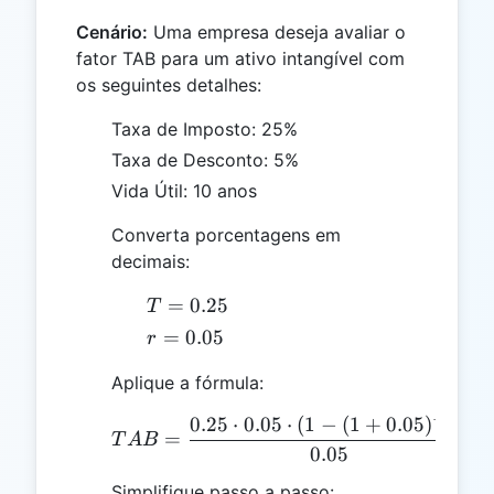
Cenário:
Uma empresa deseja avaliar o
fator TAB para um ativo intangível com
os seguintes detalhes:
Taxa de Imposto: 25%
Taxa de Desconto: 5%
Vida Útil: 10 anos
Converta porcentagens em
decimais:
T =
=
0.25
T
0.25
r =
=
0.05
r
0.05
Aplique a fórmula:
−
10
0.25
⋅
0.05
⋅
(
1
−
(
1
+
0.05
)
)
TAB = \frac{0.25 \cdot 0
=
T
A
B
0.05
Simplifique passo a passo: