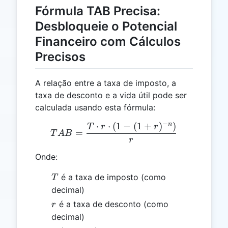
Fórmula TAB Precisa:
Desbloqueie o Potencial
Financeiro com Cálculos
Precisos
A relação entre a taxa de imposto, a
taxa de desconto e a vida útil pode ser
calculada usando esta fórmula:
−
n
⋅
⋅
(
1
−
(
1
+
)
)
TAB = \frac{T \cdot r \cdo
T
r
r
=
T
A
B
r
Onde:
T
é a taxa de imposto (como
T
decimal)
r
é a taxa de desconto (como
r
decimal)