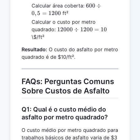
12
600
600
÷
Calcular área coberta:
=
\div
0
,
5
=
1200
ft²
0,5
0,5
Calcular o custo por metro
=
12000
12000
÷
1200
=
10
quadrado:
1200
\div
\$/ft²
1200
Resultado:
O custo do asfalto por metro
= 10
quadrado é de $10/ft².
FAQs: Perguntas Comuns
Sobre Custos de Asfalto
Q1: Qual é o custo médio do
asfalto por metro quadrado?
O custo médio por metro quadrado para
trabalhos básicos de asfalto varia de $3