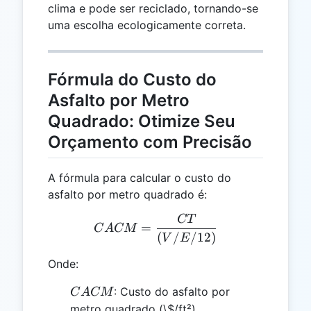
clima e pode ser reciclado, tornando-se
uma escolha ecologicamente correta.
Fórmula do Custo do
Asfalto por Metro
Quadrado: Otimize Seu
Orçamento com Precisão
A fórmula para calcular o custo do
asfalto por metro quadrado é:
CT
CACM = \frac{CT}{(V / 
=
C
A
CM
(
/
/12
)
V
E
Onde:
CACM
: Custo do asfalto por
C
A
CM
metro quadrado (\$/ft²)