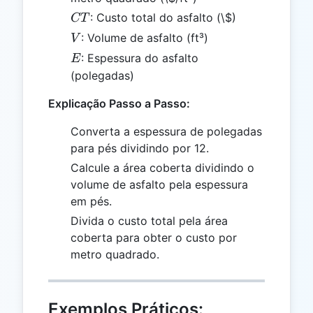
CT
: Custo total do asfalto (\$)
CT
V
: Volume de asfalto (ft³)
V
E
: Espessura do asfalto
E
(polegadas)
Explicação Passo a Passo:
Converta a espessura de polegadas
para pés dividindo por 12.
Calcule a área coberta dividindo o
volume de asfalto pela espessura
em pés.
Divida o custo total pela área
coberta para obter o custo por
metro quadrado.
Exemplos Práticos: