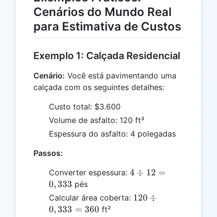
Cenários do Mundo Real
para Estimativa de Custos
Exemplo 1: Calçada Residencial
Cenário:
Você está pavimentando uma
calçada com os seguintes detalhes:
Custo total: $3.600
Volume de asfalto: 120 ft³
Espessura do asfalto: 4 polegadas
Passos:
4
4
÷
12
=
Converter espessura:
\div
0
,
333
pés
12 =
120
120
÷
Calcular área coberta:
0,333
\div
0
,
333
=
360
ft²