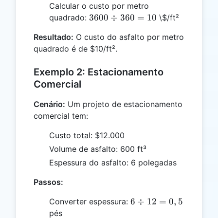
0,333
Calcular o custo por metro
=
3600
3600
÷
360
=
10
quadrado:
\$/ft²
360
\div
Resultado:
O custo do asfalto por metro
360
quadrado é de $10/ft².
= 10
Exemplo 2: Estacionamento
Comercial
Cenário:
Um projeto de estacionamento
comercial tem:
Custo total: $12.000
Volume de asfalto: 600 ft³
Espessura do asfalto: 6 polegadas
Passos:
6
6
÷
12
=
0
,
5
Converter espessura:
\div
pés