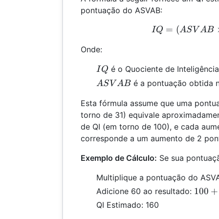
pontuação do ASVAB:
=
(
IQ 
I
Q
A
S
V
A
B
Onde:
IQ
é o Quociente de Inteligênci
I
Q
ASVAB
é a pontuação obtida 
A
S
V
A
B
Esta fórmula assume que uma pontu
torno de 31) equivale aproximadame
de QI (em torno de 100), e cada au
corresponde a um aumento de 2 pont
Exemplo de Cálculo:
Se sua pontuaçã
Multiplique a pontuação do ASV
100
100
+
Adicione 60 ao resultado:
+
QI Estimado: 160
60