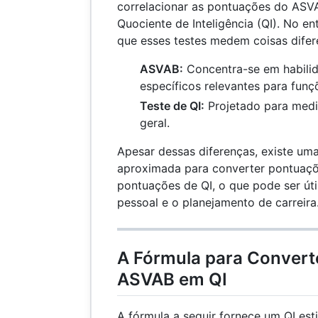
correlacionar as pontuações do AS
Quociente de Inteligência (QI). No en
que esses testes medem coisas difer
ASVAB:
Concentra-se em habili
específicos relevantes para funçõ
Teste de QI:
Projetado para medir
geral.
Apesar dessas diferenças, existe uma
aproximada para converter pontua
pontuações de QI, o que pode ser út
pessoal e o planejamento de carreira
A Fórmula para Convert
ASVAB em QI
A fórmula a seguir fornece um QI e