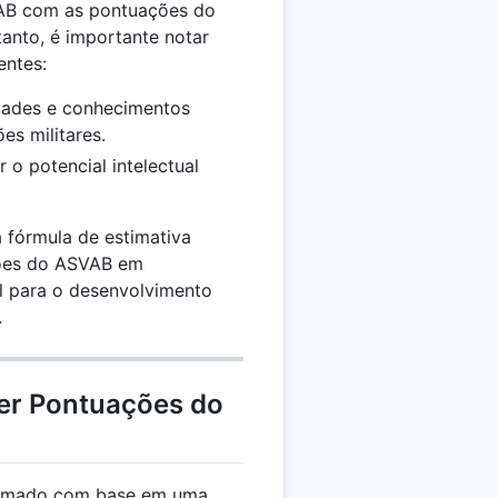
VAB com as pontuações do
tanto, é importante notar
entes:
dades e conhecimentos
es militares.
 o potencial intelectual
 fórmula de estimativa
ções do ASVAB em
il para o desenvolvimento
.
er Pontuações do
stimado com base em uma