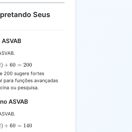
rpretando Seus
o ASVAB
ASVAB.
2
)
+
60
=
200
 200 sugere fortes
ial para funções avançadas
cina ou pesquisa.
 no ASVAB
ASVAB.
2
)
+
60
=
140