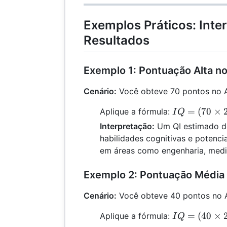
=
160
Exemplos Práticos: Inte
Resultados
Exemplo 1: Pontuação Alta n
Cenário:
Você obteve 70 pontos no 
IQ =
=
(
70
×
Aplique a fórmula:
I
Q
(70
Interpretação:
Um QI estimado de
\times
habilidades cognitivas e potenc
2) +
em áreas como engenharia, medi
60 =
200
Exemplo 2: Pontuação Média
Cenário:
Você obteve 40 pontos no 
IQ =
=
(
40
×
Aplique a fórmula:
I
Q