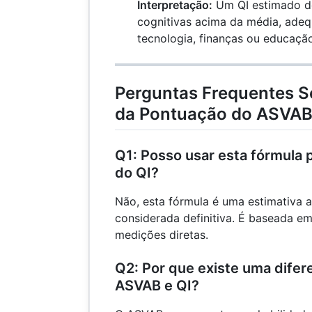
(40
Interpretação:
Um QI estimado de
\times
cognitivas acima da média, adeq
2) +
tecnologia, finanças ou educaçã
60 =
140
Perguntas Frequentes S
da Pontuação do ASVAB
Q1: Posso usar esta fórmula 
do QI?
Não, esta fórmula é uma estimativa 
considerada definitiva. É baseada e
medições diretas.
Q2: Por que existe uma difer
ASVAB e QI?