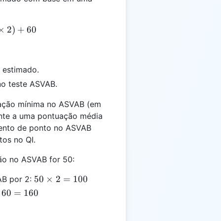
= (ASVAB \times 2) + 60
×
2
)
+
60
a estimado.
no teste ASVAB.
ação mínima no ASVAB (em
nte a uma pontuação média
mento de ponto no ASVAB
os no QI.
o no ASVAB for 50:
50
50
×
2
=
100
AB por 2:
\times
60
=
160
2 =
100