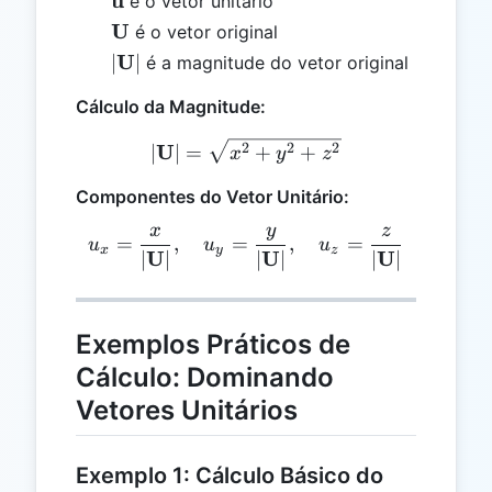
\mathbf{u}
u
é o vetor unitário
\mathbf{U}
U
é o vetor original
|\mathbf{U}|
U
∣
∣
é a magnitude do vetor original
Cálculo da Magnitude:
|\mathbf{U}| = \sqrt{x^2
U
2
2
2
∣
∣
=
+
+
x
y
z
Componentes do Vetor Unitário:
x
y
z
u_x = \frac{x}{|\mathbf{
=
,
=
,
=
u
u
u
x
y
z
U
U
U
∣
∣
∣
∣
∣
∣
Exemplos Práticos de
Cálculo: Dominando
Vetores Unitários
Exemplo 1: Cálculo Básico do