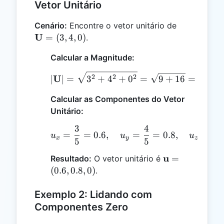
Vetor Unitário
\mathbf{U
Cenário:
Encontre o vetor unitário de
= (3, 4, 0)
U
=
(
3
,
4
,
0
)
.
Calcular a Magnitude:
|\mathbf{U}| = \sqrt{3
U
2
2
2
∣
∣
=
3
+
4
+
0
=
9
+
16
=
5
Calcular as Componentes do Vetor
Unitário:
3
4
0
u_x = \frac{3}{5} = 0.6
=
=
0.6
,
=
=
0.8
,
=
u
u
u
x
y
z
5
5
5
\mathbf{u}
u
=
Resultado:
O vetor unitário é
= (0.6, 0.8,
(
0.6
,
0.8
,
0
)
.
0)
Exemplo 2: Lidando com
Componentes Zero