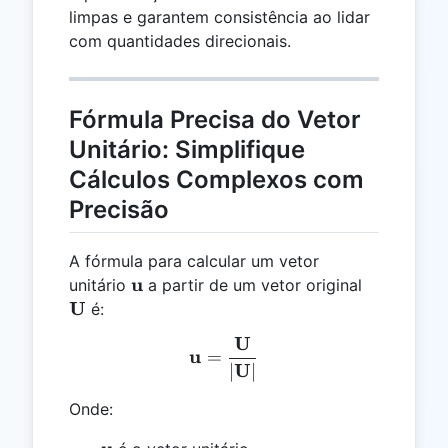
limpas e garantem consistência ao lidar
com quantidades direcionais.
Fórmula Precisa do Vetor
Unitário: Simplifique
Cálculos Complexos com
Precisão
A fórmula para calcular um vetor
\mathbf{u}
u
\mathbf{
unitário
a partir de um vetor original
U
é:
U
\mathbf{u} = \frac{\mat
u
=
U
∣
∣
Onde: