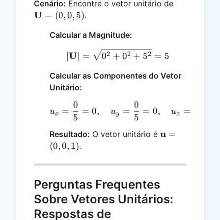
\mathbf{U
Cenário:
Encontre o vetor unitário de
= (0, 0, 5)
U
=
(
0
,
0
,
5
)
.
Calcular a Magnitude:
|\mathbf{U}| = \sqrt{0
U
2
2
2
∣
∣
=
0
+
0
+
5
=
5
Calcular as Componentes do Vetor
Unitário:
0
0
5
u_x = \frac{0}{5} = 0, 
=
=
0
,
=
=
0
,
=
=
1
u
u
u
x
y
z
5
5
5
\mathbf{u}
u
=
Resultado:
O vetor unitário é
= (0, 0, 1)
(
0
,
0
,
1
)
.
Perguntas Frequentes
Sobre Vetores Unitários:
Respostas de