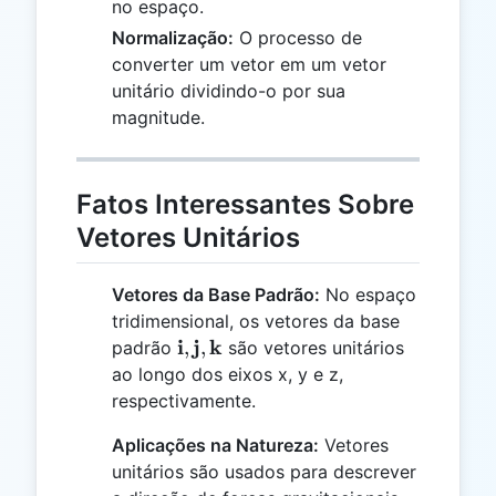
no espaço.
Normalização:
O processo de
converter um vetor em um vetor
unitário dividindo-o por sua
magnitude.
Fatos Interessantes Sobre
Vetores Unitários
Vetores da Base Padrão:
No espaço
tridimensional, os vetores da base
\mathbf{i},
i
j
k
,
,
padrão
são vetores unitários
\mathbf{j},
ao longo dos eixos x, y e z,
\mathbf{k}
respectivamente.
Aplicações na Natureza:
Vetores
unitários são usados para descrever