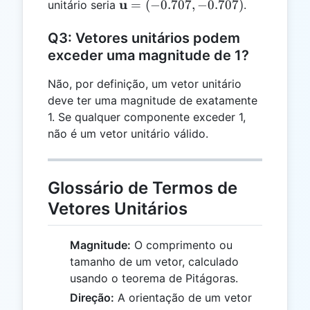
= (-2, -2)
\mathbf{u}
u
=
(
−
0.707
,
−
0.707
)
unitário seria
.
= (-0.707,
-0.707)
Q3: Vetores unitários podem
exceder uma magnitude de 1?
Não, por definição, um vetor unitário
deve ter uma magnitude de exatamente
1. Se qualquer componente exceder 1,
não é um vetor unitário válido.
Glossário de Termos de
Vetores Unitários
Magnitude:
O comprimento ou
tamanho de um vetor, calculado
usando o teorema de Pitágoras.
Direção:
A orientação de um vetor