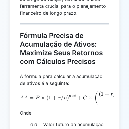
ferramenta crucial para o planejamento
financeiro de longo prazo.
Fórmula Precisa de
Acumulação de Ativos:
Maximize Seus Retornos
com Cálculos Precisos
A fórmula para calcular a acumulação
de ativos é a seguinte:
×
n
t
(
1
+
/
)
AA = P \times (1 + r/n)^{n
(
r
n
×
n
t
=
×
(
1
+
/
)
+
×
AA
P
r
n
C
/
r
n
Onde:
AA
= Valor futuro da acumulação
AA