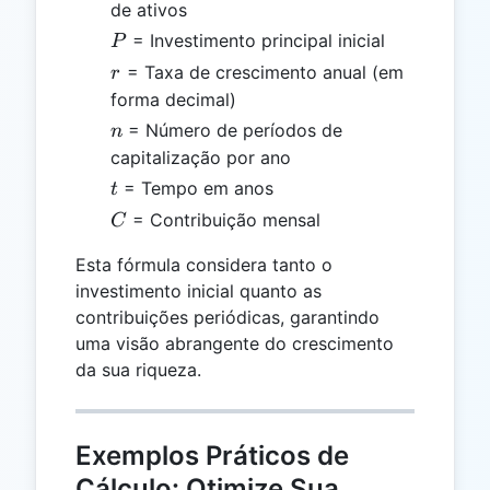
de ativos
P
= Investimento principal inicial
P
r
= Taxa de crescimento anual (em
r
forma decimal)
n
= Número de períodos de
n
capitalização por ano
t
= Tempo em anos
t
C
= Contribuição mensal
C
Esta fórmula considera tanto o
investimento inicial quanto as
contribuições periódicas, garantindo
uma visão abrangente do crescimento
da sua riqueza.
Exemplos Práticos de
Cálculo: Otimize Sua