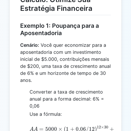
Estratégia Financeira
Exemplo 1: Poupança para a
Aposentadoria
Cenário:
Você quer economizar para a
aposentadoria com um investimento
inicial de $5.000, contribuições mensais
de $200, uma taxa de crescimento anual
de 6% e um horizonte de tempo de 30
anos.
Converter a taxa de crescimento
anual para a forma decimal: 6% =
0,06
Use a fórmula:
AA = 5000 \times (1 + 0.
12
×
30
=
5000
×
(
1
+
0.06/12
)
+
200
×
AA