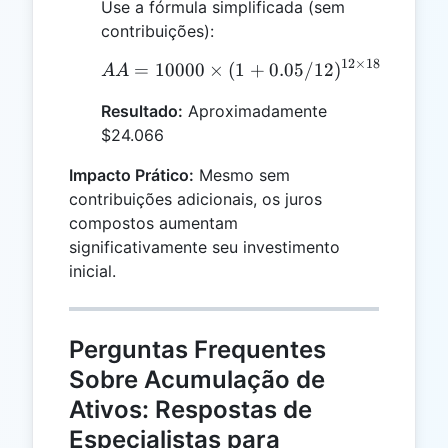
Use a fórmula simplificada (sem
contribuições):
12
×
18
=
10000
×
(
1
AA = 10000 \times (1 + 
+
0.05/12
)
AA
Resultado:
Aproximadamente
$24.066
Impacto Prático:
Mesmo sem
contribuições adicionais, os juros
compostos aumentam
significativamente seu investimento
inicial.
Perguntas Frequentes
Sobre Acumulação de
Ativos: Respostas de
Especialistas para