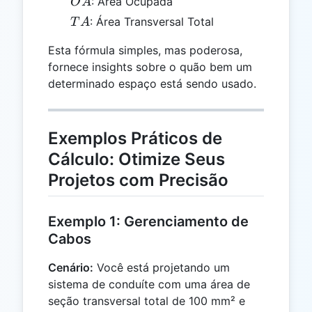
OA
: Área Ocupada
O
A
TA
: Área Transversal Total
T
A
Esta fórmula simples, mas poderosa,
fornece insights sobre o quão bem um
determinado espaço está sendo usado.
Exemplos Práticos de
Cálculo: Otimize Seus
Projetos com Precisão
Exemplo 1: Gerenciamento de
Cabos
Cenário:
Você está projetando um
sistema de conduíte com uma área de
seção transversal total de 100 mm² e