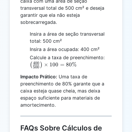
caixa com uma área de seção
transversal total de 500 cm² e deseja
garantir que ela não esteja
sobrecarregada.
Insira a área de seção transversal
total: 500 cm²
Insira a área ocupada: 400 cm²
\left(\frac
Calcule a taxa de preenchimento:
400
{500}\righ
×
100
=
80%
(
)
500
\times 100
Impacto Prático:
Uma taxa de
80\%
preenchimento de 80% garante que a
caixa esteja quase cheia, mas deixa
espaço suficiente para materiais de
amortecimento.
FAQs Sobre Cálculos de