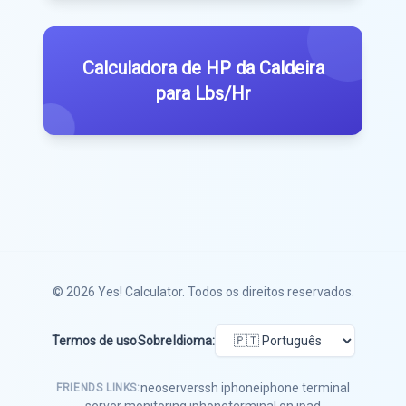
Calculadora de HP da Caldeira
para Lbs/Hr
© 2026
Yes! Calculator
. Todos os direitos reservados.
Termos de uso
Sobre
Idioma:
neoserver
ssh iphone
iphone terminal
FRIENDS LINKS:
server monitoring iphone
terminal on ipad