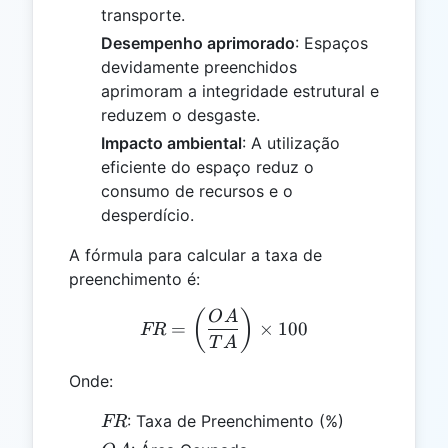
transporte.
Desempenho aprimorado
: Espaços
devidamente preenchidos
aprimoram a integridade estrutural e
reduzem o desgaste.
Impacto ambiental
: A utilização
eficiente do espaço reduz o
consumo de recursos e o
desperdício.
A fórmula para calcular a taxa de
preenchimento é:
FR = \left(\frac{OA}{TA}
(
)
O
A
=
×
100
FR
T
A
Onde:
FR
: Taxa de Preenchimento (%)
FR