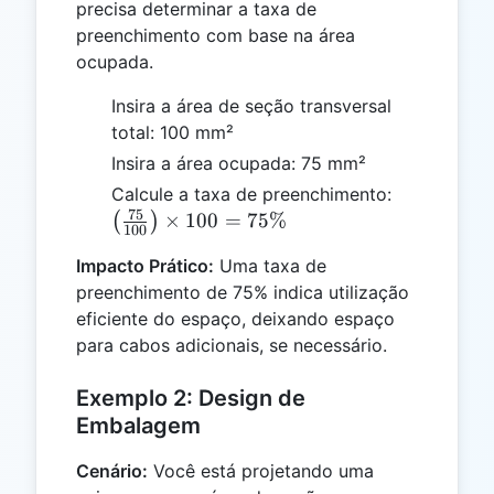
precisa determinar a taxa de
preenchimento com base na área
ocupada.
Insira a área de seção transversal
total: 100 mm²
Insira a área ocupada: 75 mm²
\left(\frac
Calcule a taxa de preenchimento:
75
{100}\righ
×
100
=
75%
(
)
100
\times 100
Impacto Prático:
Uma taxa de
75\%
preenchimento de 75% indica utilização
eficiente do espaço, deixando espaço
para cabos adicionais, se necessário.
Exemplo 2: Design de
Embalagem
Cenário:
Você está projetando uma