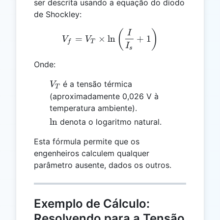
ser descrita usando a equação do diodo
de Shockley:
V_f = V_T \times \ln\left(
(
)
I
=
×
l
n
+
1
V
V
f
T
I
s
Onde:
V_T
é a tensão térmica
V
T
(aproximadamente 0,026 V à
temperatura ambiente).
\ln
l
n
denota o logaritmo natural.
Esta fórmula permite que os
engenheiros calculem qualquer
parâmetro ausente, dados os outros.
Exemplo de Cálculo:
Resolvendo para a Tensão