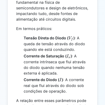
fundamental na física de
semicondutores e design de eletrônicos,
impactando tudo, desde fontes de
alimentação até circuitos digitais.
Em termos práticos:
V_f
Tensão Direta do Diodo (
)
: A
V
f
queda de tensão através do diodo
quando ele está conduzindo.
I_s
Corrente de Saturação (
)
: A
I
s
corrente intrínseca que flui através
do diodo quando nenhuma tensão
externa é aplicada.
I
Corrente do Diodo (
)
: A corrente
I
real que flui através do diodo sob
condições de operação.
A relação entre esses parâmetros pode