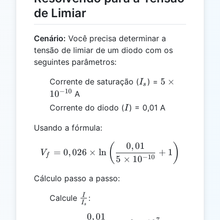
de Limiar
Cenário:
Você precisa determinar a
tensão de limiar de um diodo com os
seguintes parâmetros:
I_s
5 \times
5
×
Corrente de saturação (
) =
I
s
10^{-10}
−
10
1
0
A
I
Corrente do diodo (
) = 0,01 A
I
Usando a fórmula:
0
,
01
V_f = 0,026 \times \ln\lef
(
)
=
0
,
026
×
l
n
+
1
V
f
−
10
5
×
1
0
Cálculo passo a passo:
\frac{I}
I
Calcule
:
I
s
{I_s}
0
,
01
\frac{0,01}{5 \times 10
7