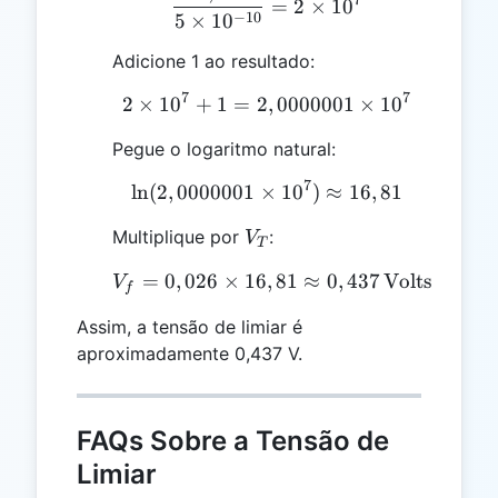
=
2
×
1
0
−
10
5
×
1
0
Adicione 1 ao resultado:
7
7
2
×
1
0
+
1
=
2
2 \times 10^7 + 1 = 2,0
,
0000001
×
1
0
Pegue o logaritmo natural:
7
l
n
(
2
,
0000001
×
\ln(2,0000001 \times 10
1
0
)
≈
16
,
81
V_T
Multiplique por
:
V
T
=
0
,
026
×
16
,
V_f = 0,026 \times 16,81
81
≈
0
,
437
Volts
V
f
Assim, a tensão de limiar é
aproximadamente 0,437 V.
FAQs Sobre a Tensão de
Limiar