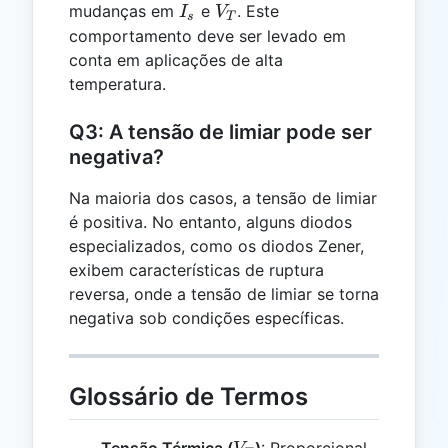
I_s
V_T
mudanças em
e
. Este
I
V
s
T
comportamento deve ser levado em
conta em aplicações de alta
temperatura.
Q3: A tensão de limiar pode ser
negativa?
Na maioria dos casos, a tensão de limiar
é positiva. No entanto, alguns diodos
especializados, como os diodos Zener,
exibem características de ruptura
reversa, onde a tensão de limiar se torna
negativa sob condições específicas.
Glossário de Termos
V_T