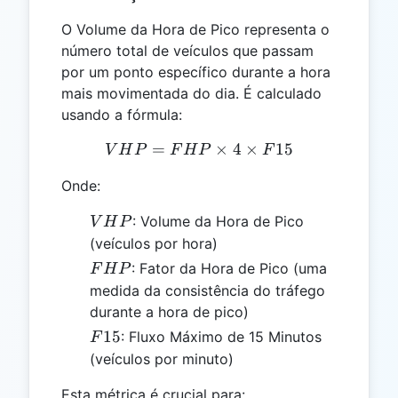
O Volume da Hora de Pico representa o
número total de veículos que passam
por um ponto específico durante a hora
mais movimentada do dia. É calculado
usando a fórmula:
=
VHP = FHP \times 4 \tim
×
4
×
15
V
H
P
F
H
P
F
Onde:
VHP
: Volume da Hora de Pico
V
H
P
(veículos por hora)
FHP
: Fator da Hora de Pico (uma
F
H
P
medida da consistência do tráfego
durante a hora de pico)
F15
15
: Fluxo Máximo de 15 Minutos
F
(veículos por minuto)
Esta métrica é crucial para: