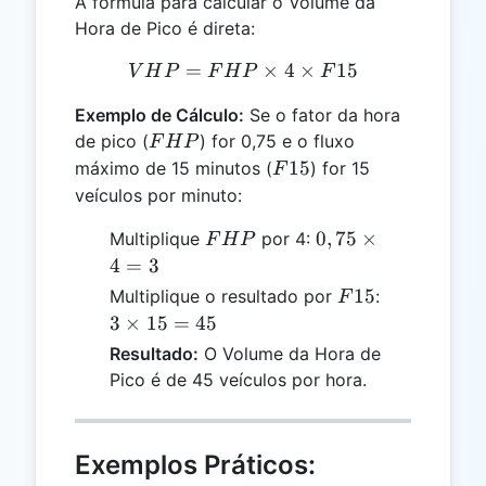
A fórmula para calcular o Volume da
Hora de Pico é direta:
=
VHP = FHP \times 4 \tim
×
4
×
15
V
H
P
F
H
P
F
Exemplo de Cálculo:
Se o fator da hora
FHP
de pico (
) for 0,75 e o fluxo
F
H
P
F15
15
máximo de 15 minutos (
) for 15
F
veículos por minuto:
FHP
0,75
0
,
75
×
Multiplique
por 4:
F
H
P
\times
4
=
3
4 = 3
F15
3
15
Multiplique o resultado por
:
F
\times
3
×
15
=
45
15 =
Resultado:
O Volume da Hora de
45
Pico é de 45 veículos por hora.
Exemplos Práticos: