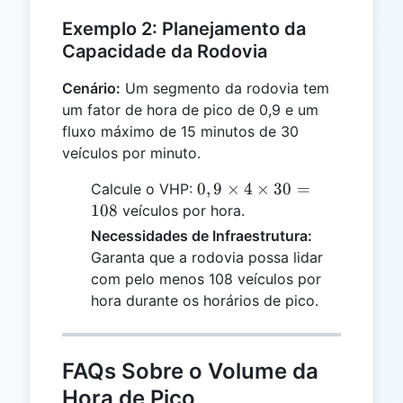
Exemplo 2: Planejamento da
Capacidade da Rodovia
Cenário:
Um segmento da rodovia tem
um fator de hora de pico de 0,9 e um
fluxo máximo de 15 minutos de 30
veículos por minuto.
0,9
0
,
9
×
4
×
30
=
Calcule o VHP:
\times
108
veículos por hora.
4
Necessidades de Infraestrutura:
\times
Garanta que a rodovia possa lidar
30 =
com pelo menos 108 veículos por
108
hora durante os horários de pico.
FAQs Sobre o Volume da
Hora de Pico