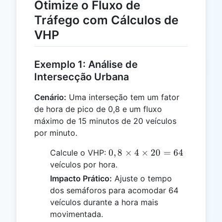
Otimize o Fluxo de
Tráfego com Cálculos de
VHP
Exemplo 1: Análise de
Intersecção Urbana
Cenário:
Uma interseção tem um fator
de hora de pico de 0,8 e um fluxo
máximo de 15 minutos de 20 veículos
por minuto.
0,8
0
,
8
×
4
×
20
=
64
Calcule o VHP:
\times
veículos por hora.
4
Impacto Prático:
Ajuste o tempo
\times
dos semáforos para acomodar 64
20 =
veículos durante a hora mais
64
movimentada.