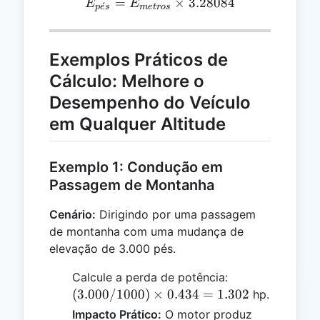
=
E_{pés} = E_{metros} \ti
×
3.28084
E
E
ˊ
p
e
s
m
e
t
ros
Exemplos Práticos de
Cálculo: Melhore o
Desempenho do Veículo
em Qualquer Altitude
Exemplo 1: Condução em
Passagem de Montanha
Cenário:
Dirigindo por uma passagem
de montanha com uma mudança de
elevação de 3.000 pés.
(3.000
Calcule a perda de potência:
/
(
3.000/1000
)
×
0.434
=
1.302
hp.
1000)
Impacto Prático:
O motor produz