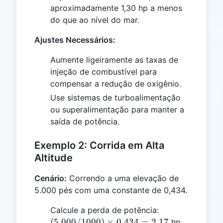
\times
aproximadamente 1,30 hp a menos
0.434
do que ao nível do mar.
=
1.302
Ajustes Necessários:
Aumente ligeiramente as taxas de
injeção de combustível para
compensar a redução de oxigênio.
Use sistemas de turboalimentação
ou superalimentação para manter a
saída de potência.
Exemplo 2: Corrida em Alta
Altitude
Cenário:
Correndo a uma elevação de
5.000 pés com uma constante de 0,434.
(5.000
Calcule a perda de potência:
/
(
5.000/1000
)
×
0.434
=
2.17
hp.