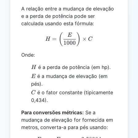
A relação entre a mudança de elevação
e a perda de potência pode ser
calculada usando esta fórmula:
H = \left(\frac{E}{1000}\
(
)
E
=
×
H
C
1000
Onde:
H
é a perda de potência (em hp).
H
E
é a mudança de elevação (em
E
pés).
C
é o fator constante (tipicamente
C
0,434).
Para conversões métricas:
Se a
mudança de elevação for fornecida em
metros, converta-a para pés usando: